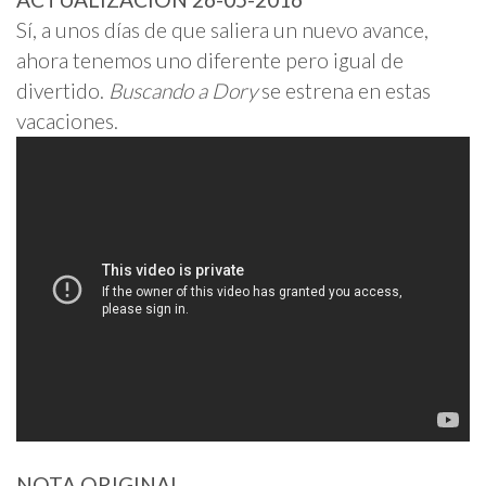
Sí, a unos días de que saliera un nuevo avance,
ahora tenemos uno diferente pero igual de
divertido.
Buscando a Dory
se estrena en estas
vacaciones.
NOTA ORIGINAL