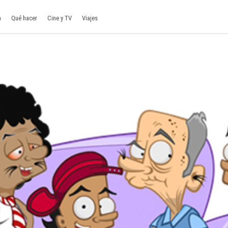
a
Qué hacer
Cine y TV
Viajes