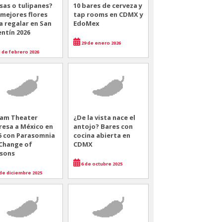
sas o tulipanes?
10 bares de cerveza y
 mejores flores
tap rooms en CDMX y
a regalar en San
EdoMex
entín 2026
29 de enero 2026
 de febrero 2026
am Theater
¿De la vista nace el
resa a México en
antojo? Bares con
6 con Parasomnia
cocina abierta en
 Change of
CDMX
sons
6 de octubre 2025
de diciembre 2025