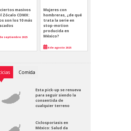
ciertos masivos
Mujeres con
el Zócalo CDMX:
hombreras, ¿de qué
os son los 10 más
trata la serie en
scados
stop-motion
producida en
México?
de septiembre 2025
6 de agosto 2025
icias
Comida
Esta pick-up se renueva
para seguir siendo la
consentida de
cualquier terreno
Ciclosporiasis en
México: Salud da