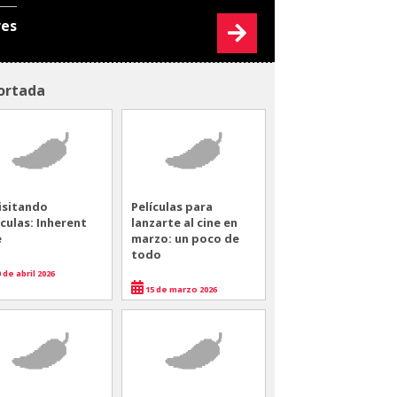
res
ortada
isitando
Películas para
ículas: Inherent
lanzarte al cine en
e
marzo: un poco de
todo
 de abril 2026
15 de marzo 2026