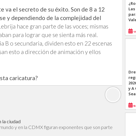
¿Ro
te va el secreto de su éxito. Son de 8 a 12
Las
par
ase y dependiendo de la complejidad del
Val
ebrija hace gran parte de las voces; mismas
11
ban para lograr que se sienta más real.
ria B o secundaria, dividen esto en 22 escenas
san esto a dirección de animación y ellos
Dre
sta caricatura?
reg
202
y A
Sea
9 
 la ciudad
l mundo y en la CDMX figuran exponentes que son parte