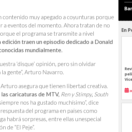
Ba
an contenido muy apegado a coyunturas porque
r a eventos del momento. Ahora tratan de no
En P
porque el programa se transmite a nivel
a edición traen un episodio dedicado a Donald
econocidas mundialmente.
uestra ‘disque’ opinión, pero sin olvidar
Rev
 la gente”, Arturo Navarro.
pel
Vic
Arturo asegura que tienen libertad creativa.
20
las caricaturas de MTV,
Ren y Stimpy
,
South
siempre nos ha gustado muchísimo”, dice
a respuesta del programa en países como
a habrá sorpresas, entre ellas unespecial
n de “El Peje”.