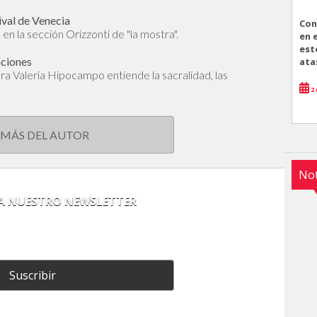
ival de Venecia
Con
en la sección Orizzonti de "la mostra".
en 
est
aciones
ata
dora Valeria Hipocampo entiende la sacralidad, las
2 
 MÁS DEL AUTOR
Not
 A NUESTRO NEWSLETTER
Suscribir