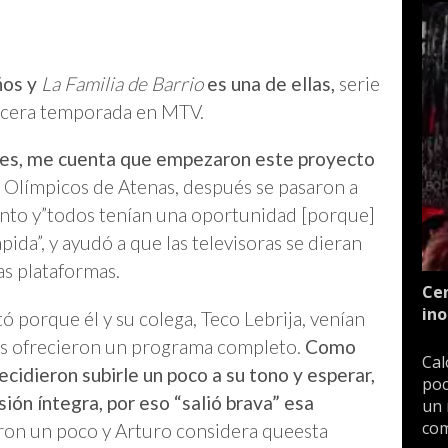
ños y
La Familia de Barrio
es una de ellas,
serie
ercera temporada en MTV.
res, me cuenta que empezaron este proyecto
 Olímpicos de Atenas, después se pasaron a
to y”todos tenían una oportunidad [porque]
ápida”, y ayudó a que las televisoras se dieran
as plataformas.
Cen
ino
ó porque él y su colega, Teco Lebrija, venían
les ofrecieron un programa completo.
Como
Cal
ecidieron subirle un poco a su tono y esperar,
poc
sión íntegra, por eso “salió brava”
esa
un 
com
aron un poco y Arturo considera queesta