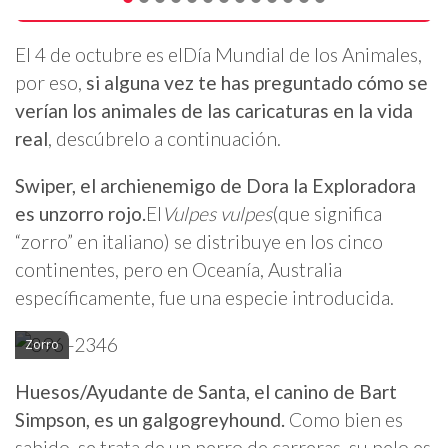
El 4 de octubre es elDía Mundial de los Animales,
por eso,
si alguna vez te has preguntado cómo se
verían los animales de las caricaturas en la vida
real
, descúbrelo a continuación.
Swiper, el archienemigo de Dora la Exploradora
es un
zorro rojo
.
El
Vulpes vulpes
(que significa
“zorro” en italiano) se distribuye en los cinco
continentes, pero en Oceanía, Australia
específicamente, fue una especie introducida.
Zorro
Huesos/Ayudante de Santa, el canino de Bart
Simpson, es un galgogreyhound.
Como bien es
sabido, se trata de un perro de carreras, su pelo es