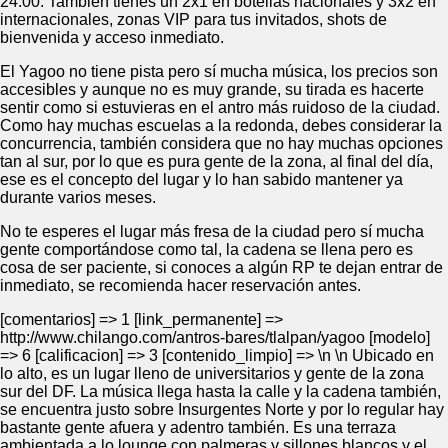
24:00. También tienes un 2x1 en botellas nacionales y 3x2 en
internacionales, zonas VIP para tus invitados, shots de
bienvenida y acceso inmediato.
El Yagoo no tiene pista pero sí mucha música, los precios son
accesibles y aunque no es muy grande, su tirada es hacerte
sentir como si estuvieras en el antro más ruidoso de la ciudad.
Como hay muchas escuelas a la redonda, debes considerar la
concurrencia, también considera que no hay muchas opciones
tan al sur, por lo que es pura gente de la zona, al final del día,
ese es el concepto del lugar y lo han sabido mantener ya
durante varios meses.
No te esperes el lugar más fresa de la ciudad pero sí mucha
gente comportándose como tal, la cadena se llena pero es
cosa de ser paciente, si conoces a algún RP te dejan entrar de
inmediato, se recomienda hacer reservación antes.
[comentarios] => 1 [link_permanente] =>
http://www.chilango.com/antros-bares/tlalpan/yagoo [modelo]
=> 6 [calificacion] => 3 [contenido_limpio] => \n \n Ubicado en
lo alto, es un lugar lleno de universitarios y gente de la zona
sur del DF. La música llega hasta la calle y la cadena también,
se encuentra justo sobre Insurgentes Norte y por lo regular hay
bastante gente afuera y adentro también. Es una terraza
ambientada a lo lounge con palmeras y sillones blancos y el