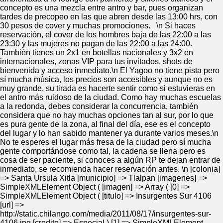
concepto es una mezcla entre antro y bar, pues organizan
tardes de precopeo en las que abren desde las 13:00 hrs, con
30 pesos de cover y muchas promociones. \n Si haces
reservación, el cover de los hombres baja de las 22:00 a las
23:30 y las mujeres no pagan de las 22:00 a las 24:00.
También tienes un 2x1 en botellas nacionales y 3x2 en
internacionales, zonas VIP para tus invitados, shots de
bienvenida y acceso inmediato.\n El Yagoo no tiene pista pero
sí mucha música, los precios son accesibles y aunque no es
muy grande, su tirada es hacerte sentir como si estuvieras en
el antro más ruidoso de la ciudad. Como hay muchas escuelas
a la redonda, debes considerar la concurrencia, también
considera que no hay muchas opciones tan al sur, por lo que
es pura gente de la zona, al final del día, ese es el concepto
del lugar y lo han sabido mantener ya durante varios meses.\n
No te esperes el lugar más fresa de la ciudad pero sí mucha
gente comportándose como tal, la cadena se llena pero es
cosa de ser paciente, si conoces a algún RP te dejan entrar de
inmediato, se recomienda hacer reservación antes. \n [colonia]
=> Santa Ursula Xitla [municipio] => Tlalpan [imagenes] =>
SimpleXMLElement Object ( [imagen] => Array ( [0] =>
SimpleXMLElement Object ( [titulo] => Insurgentes Sur 4106
[url] =>
http://static.chilango.com/media/2011/08/17/insurgentes-sur-
4106.jpg [credito] => Especial ) [1] => SimpleXMLElement