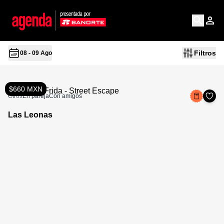
Filtros
08 - 09 Ago
$660 MXN
Otros
En pareja
Con amigos
Las Leonas