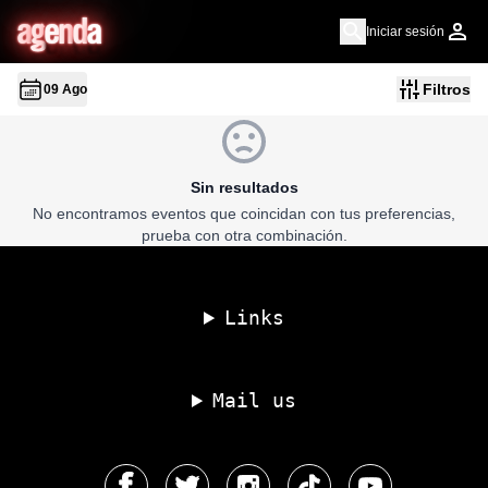
a
g
en
d
a
Iniciar sesión
Filtros
09 Ago
Sin resultados
No encontramos eventos que coincidan con tus preferencias,
prueba con otra combinación.
Links
Mail us