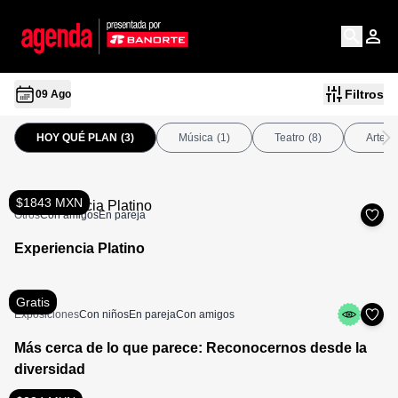
Filtros
09 Ago
HOY QUÉ PLAN
(3)
Música
(1)
Teatro
(8)
Arte
(
$1843 MXN
Otros
Con amigos
En pareja
Experiencia Platino
Gratis
Exposiciones
Con niños
En pareja
Con amigos
Más cerca de lo que parece: Reconocernos desde la
diversidad