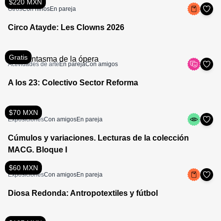
$220 MXN
Otros
Con niños
En pareja
Circo Atayde: Les Clowns 2026
Gratis
Actividades de arte
En pareja
Con amigos
A los 23: Colectivo Sector Reforma
$70 MXN
Exposiciones
Con amigos
En pareja
Cúmulos y variaciones. Lecturas de la colección
MACG. Bloque I
$60 MXN
Exposiciones
Con amigos
En pareja
Diosa Redonda: Antropotextiles y fútbol