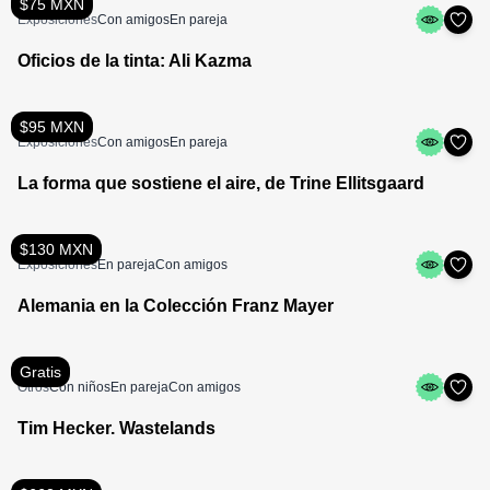
$75 MXN
Exposiciones
Con amigos
En pareja
Oficios de la tinta: Ali Kazma
$95 MXN
Exposiciones
Con amigos
En pareja
La forma que sostiene el aire, de Trine Ellitsgaard
$130 MXN
Exposiciones
En pareja
Con amigos
Alemania en la Colección Franz Mayer
Gratis
Otros
Con niños
En pareja
Con amigos
Tim Hecker. Wastelands