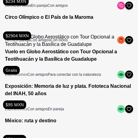
$234 MXN
Otros
Con niños
En pareja
Con amigos
Circo Olímpico o El País de la Maroma
$2904 MXN
Otros
En pareja
Con amigos
Con niños
Vuelo en Globo Aerostático con Tour Opcional a
Teotihuacán y la Basílica de Guadalupe
Gratis
Exposiciones
Con amigos
Para conectar con la naturaleza
Exposición: Memoria de luz y plata. Fototeca Nacional
del INAH, 50 años
$95 MXN
Exposiciones
Con amigos
En pareja
México: ruta y destino