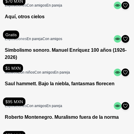
$70 MXN
Exposiciones
Con amigos
En pareja
Aquí, otros cielos
Gratis
Exposiciones
En pareja
Con amigos
Simbolismo sonoro. Manuel Enríquez 100 años (1926-
2026)
$1 MXN
Museos
Con niños
Con amigos
En pareja
Saul hammett. Bajo la niebla, fantasmas florecen
$95 MXN
Exposiciones
Con amigos
En pareja
Roberto Montenegro. Muralismo fuera de la norma