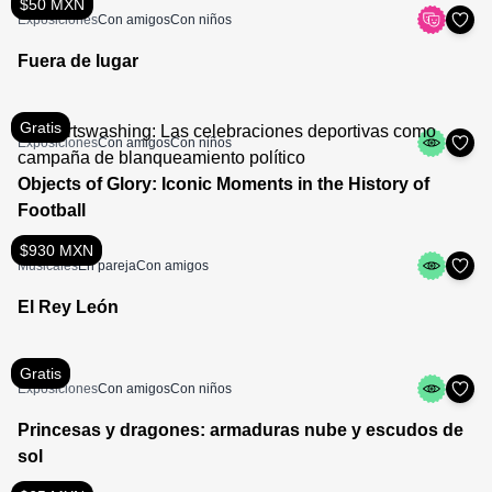
$50 MXN
Exposiciones
Con amigos
Con niños
Fuera de lugar
Gratis
Exposiciones
Con amigos
Con niños
Objects of Glory: Iconic Moments in the History of
Football
$930 MXN
Musicales
En pareja
Con amigos
El Rey León
Gratis
Exposiciones
Con amigos
Con niños
Princesas y dragones: armaduras nube y escudos de
sol