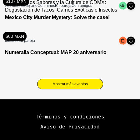
$107 MXN
Actividades de arte
Con niños
En pareja
Con amigos
Mexico City Murder Mystery: Solve the case!
$60 MXN
Museos
En pareja
Numeralia Conceptual: MAP 20 aniversario
Mostrar más eventos
Términos y condiciones
Aviso de Privacidad