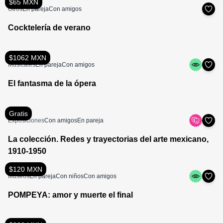
$65 MXN
Otros
En pareja
Con amigos
Cocktelería de verano
$1062 MXN
Musicales
En pareja
Con amigos
El fantasma de la ópera
Gratis
Exposiciones
Con amigos
En pareja
La colección. Redes y trayectorias del arte mexicano,
1910-1950
$120 MXN
Museos
En pareja
Con niños
Con amigos
POMPEYA: amor y muerte el final