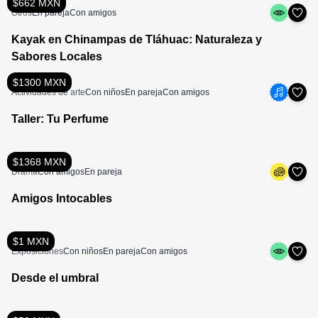
$662 MXN
Otros
En pareja
Con amigos
Kayak en Chinampas de Tláhuac: Naturaleza y
Sabores Locales
$1300 MXN
Actividades de arte
Con niños
En pareja
Con amigos
Taller: Tu Perfume
$1368 MXN
Drama
Con amigos
En pareja
Amigos Intocables
$1 MXN
Exposiciones
Con niños
En pareja
Con amigos
Desde el umbral