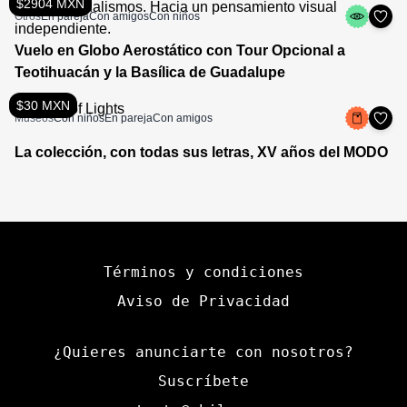
$2904 MXN
Otros
En pareja
Con amigos
Con niños
Vuelo en Globo Aerostático con Tour Opcional a
Teotihuacán y la Basílica de Guadalupe
$30 MXN
Museos
Con niños
En pareja
Con amigos
La colección, con todas sus letras, XV años del MODO
Términos y condiciones
Aviso de Privacidad
¿Quieres anunciarte con nosotros?
Suscríbete