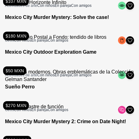
$107 MXN
Actividades de arte
Con niños
En pareja
Con amigos
Mexico City Murder Mystery: Solve the case!
$180 MXN
Otros
Con niños
En pareja
Con amigos
Mexico City Outdoor Exploration Game
$50 MXN
Actividades de arte
Con niños
En pareja
Con amigos
Sueño Perro
$270 MXN
Otros
Con niños
En pareja
Con amigos
Mexico City Murder Mystery 2: Crime on Date Night!