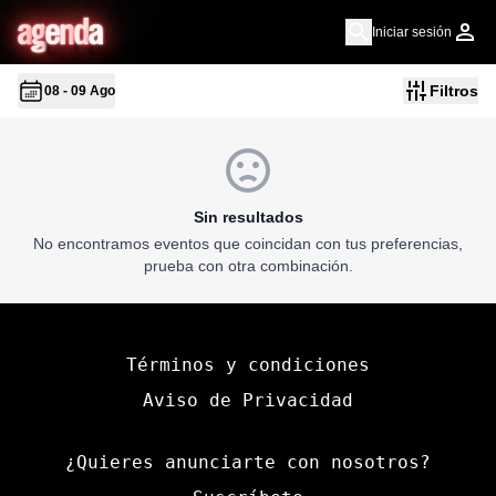
a
g
en
d
a
Iniciar sesión
Filtros
08 - 09 Ago
Sin resultados
No encontramos eventos que coincidan con tus preferencias,
prueba con otra combinación.
Términos y condiciones
Aviso de Privacidad
¿Quieres anunciarte con nosotros?