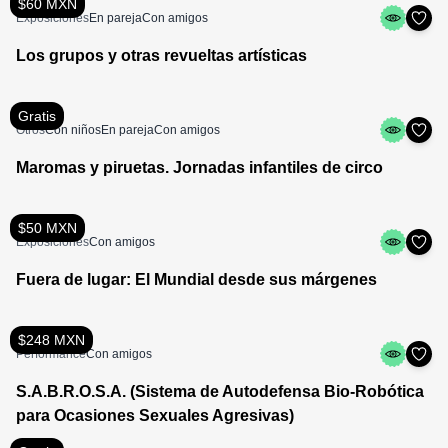
$60 MXN
Exposiciones
En pareja
Con amigos
Los grupos y otras revueltas artísticas
Gratis
Otros
Con niños
En pareja
Con amigos
Maromas y piruetas. Jornadas infantiles de circo
$50 MXN
Exposiciones
Con amigos
Fuera de lugar: El Mundial desde sus márgenes
$248 MXN
Performance
Con amigos
S.A.B.R.O.S.A. (Sistema de Autodefensa Bio-Robótica
para Ocasiones Sexuales Agresivas)