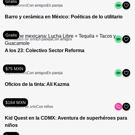
Gratis
Exposiciones
Con amigos
En pareja
Barro y cerámica en México: Poéticas de lo utilitario
Gratis
Actividades de arte
En pareja
Con amigos
A los 23: Colectivo Sector Reforma
$75 MXN
Exposiciones
Con amigos
En pareja
Oficios de la tinta: Ali Kazma
$164 MXN
Actividades de arte
Con niños
Kid Quest en la CDMX: Aventura de superhéroes para
niños