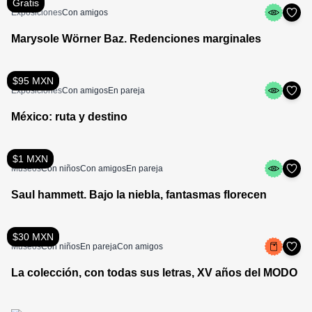
Gratis
Exposiciones
Con amigos
Marysole Wörner Baz. Redenciones marginales
$95 MXN
Exposiciones
Con amigos
En pareja
México: ruta y destino
$1 MXN
Museos
Con niños
Con amigos
En pareja
Saul hammett. Bajo la niebla, fantasmas florecen
$30 MXN
Museos
Con niños
En pareja
Con amigos
La colección, con todas sus letras, XV años del MODO