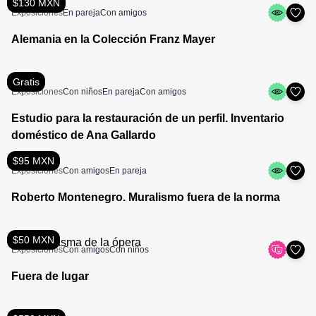
$130 MXN
Exposiciones
En pareja
Con amigos
Alemania en la Colección Franz Mayer
Gratis
Exposiciones
Con niños
En pareja
Con amigos
Estudio para la restauración de un perfil. Inventario
doméstico de Ana Gallardo
$95 MXN
Exposiciones
Con amigos
En pareja
Roberto Montenegro. Muralismo fuera de la norma
$50 MXN
Exposiciones
Con amigos
Con niños
Fuera de lugar