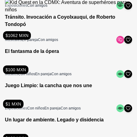
Exposiciones
Con amigos
Tránsito. Invocación a Coyolxauqui, de Roberto
Tondopó
$1062 MXN
Musicales
En pareja
Con amigos
El fantasma de la ópera
$100 MXN
Museos
Con niños
En pareja
Con amigos
Juego Limpio: la cancha que nos une
$1 MXN
Exposiciones
Con niños
En pareja
Con amigos
Un lugar de ambiente. Legado y disidencia