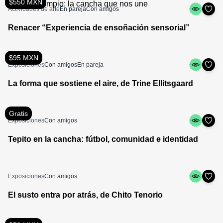
$550 MXN
Actividades de arte
En pareja
Con amigos
Renacer “Experiencia de ensoñación sensorial”
$95 MXN
Exposiciones
Con amigos
En pareja
La forma que sostiene el aire, de Trine Ellitsgaard
Gratis
Exposiciones
Con amigos
Tepito en la cancha: fútbol, comunidad e identidad
Exposiciones
Con amigos
El susto entra por atrás, de Chito Tenorio