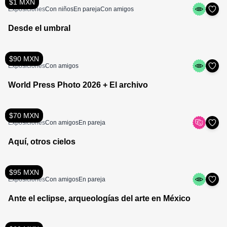
$1 MXN
Exposiciones
Con niños
En pareja
Con amigos
Desde el umbral
$90 MXN
Exposiciones
Con amigos
World Press Photo 2026 + El archivo
$70 MXN
Exposiciones
Con amigos
En pareja
Aquí, otros cielos
$95 MXN
Exposiciones
Con amigos
En pareja
Ante el eclipse, arqueologías del arte en México