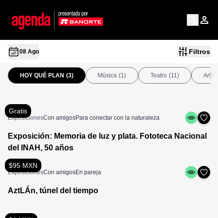
Filtros
08 Ago
HOY QUÉ PLAN
(3)
Música
(1)
Teatro
(11)
Arte
Gratis
Exposiciones
Con amigos
Para conectar con la naturaleza
Exposición: Memoria de luz y plata. Fototeca Nacional
del INAH, 50 años
$95 MXN
Exposiciones
Con amigos
En pareja
AztLÁn, túnel del tiempo