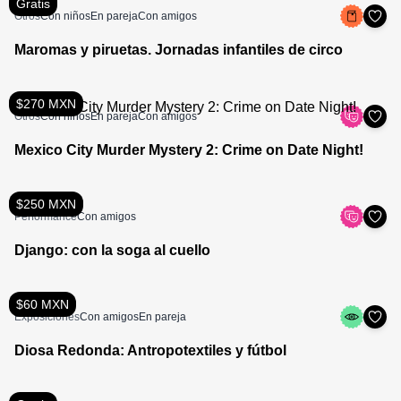
Gratis
Otros
Con niños
En pareja
Con amigos
Maromas y piruetas. Jornadas infantiles de circo
$270 MXN
Otros
Con niños
En pareja
Con amigos
Mexico City Murder Mystery 2: Crime on Date Night!
$250 MXN
Performance
Con amigos
Django: con la soga al cuello
$60 MXN
Exposiciones
Con amigos
En pareja
Diosa Redonda: Antropotextiles y fútbol