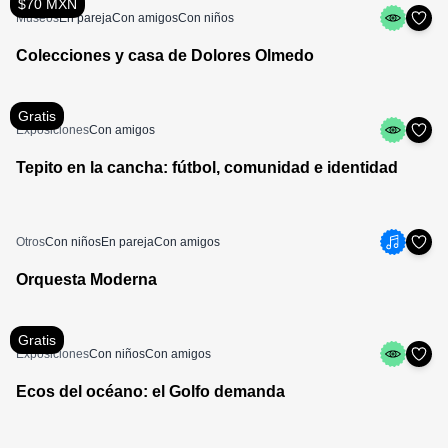
$70 MXN
Museos
En pareja
Con amigos
Con niños
Colecciones y casa de Dolores Olmedo
Gratis
Exposiciones
Con amigos
Tepito en la cancha: fútbol, comunidad e identidad
Otros
Con niños
En pareja
Con amigos
Orquesta Moderna
Gratis
Exposiciones
Con niños
Con amigos
Ecos del océano: el Golfo demanda