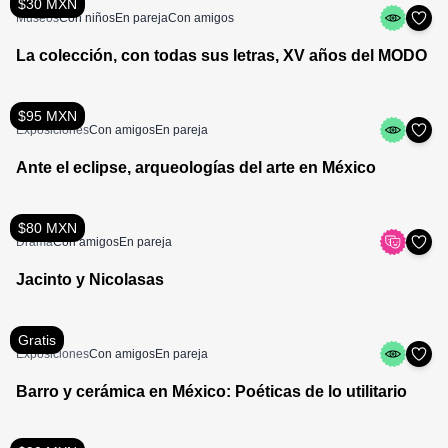
$30 MXN
Museos
Con niños
En pareja
Con amigos
La colección, con todas sus letras, XV años del MODO
$95 MXN
Exposiciones
Con amigos
En pareja
Ante el eclipse, arqueologías del arte en México
$80 MXN
Drama
Con amigos
En pareja
Jacinto y Nicolasas
Gratis
Exposiciones
Con amigos
En pareja
Barro y cerámica en México: Poéticas de lo utilitario