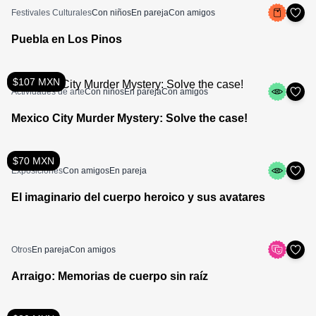
Festivales Culturales
Con niños
En pareja
Con amigos
Puebla en Los Pinos
$107 MXN
Actividades de arte
Con niños
En pareja
Con amigos
Mexico City Murder Mystery: Solve the case!
$70 MXN
Exposiciones
Con amigos
En pareja
El imaginario del cuerpo heroico y sus avatares
Otros
En pareja
Con amigos
Arraigo: Memorias de cuerpo sin raíz