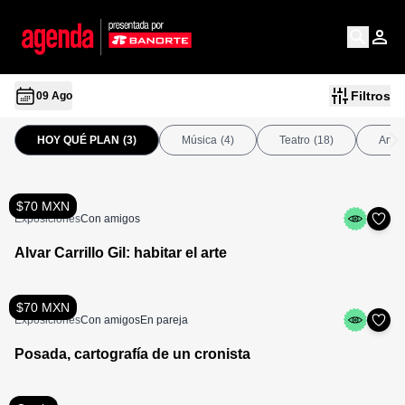
Filtros
09 Ago
HOY QUÉ PLAN
(3)
Música
(4)
Teatro
(18)
Arte
$70 MXN
Exposiciones
Con amigos
Alvar Carrillo Gil: habitar el arte
$70 MXN
Exposiciones
Con amigos
En pareja
Posada, cartografía de un cronista