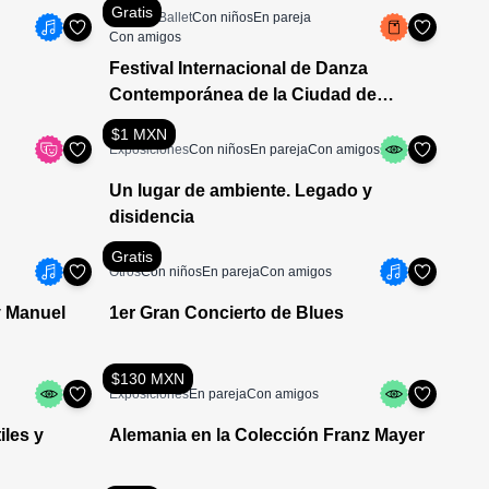
Gratis
Danza / Ballet
Con niños
En pareja
Con amigos
Festival Internacional de Danza
Contemporánea de la Ciudad de
México 2026
$1 MXN
Exposiciones
Con niños
En pareja
Con amigos
Un lugar de ambiente. Legado y
disidencia
Gratis
Otros
Con niños
En pareja
Con amigos
y Manuel
1er Gran Concierto de Blues
$130 MXN
Exposiciones
En pareja
Con amigos
les y
Alemania en la Colección Franz Mayer