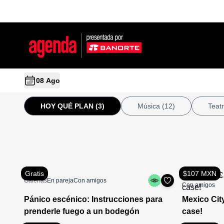
08 Ago
HOY QUÉ PLAN
(3)
Música
(12)
Teat
Gratis
$107 MXN
Actividades de 
Galerías
En pareja
Con amigos
Con amigos
Pánico escénico: Instrucciones para
Mexico Cit
prenderle fuego a un bodegón
case!