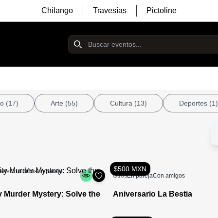
Chilango
Travesías
Pictoline
ro
(17)
Arte
(55)
Cultura
(13)
Deportes
(1)
$500 MXN
arte
Con niños
En pareja
Otros
En pareja
Con amigos
y Murder Mystery: Solve the
Aniversario La Bestia