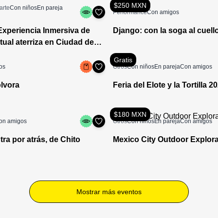
$250 MXN
arte
Con niños
En pareja
Performance
Con amigos
xperiencia Inmersiva de
Django: con la soga al cuell
rtual aterriza en Ciudad de
Gratis
os
Otros
Con niños
En pareja
Con amigos
lvora
Feria del Elote y la Tortilla 2
$180 MXN
on amigos
Otros
Con niños
En pareja
Con amigos
tra por atrás, de Chito
Mexico City Outdoor Explor
Mostrar más eventos