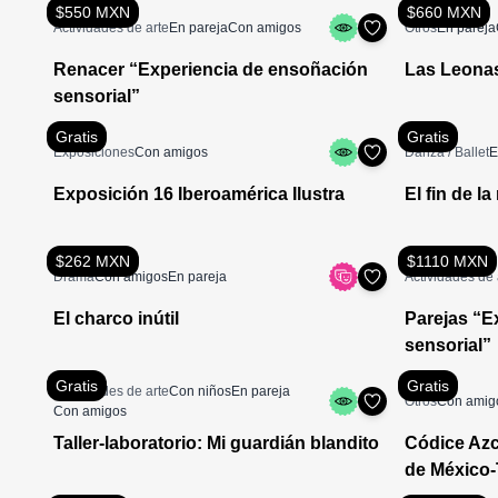
$550 MXN
$660 MXN
Actividades de arte
En pareja
Con amigos
Otros
En pareja
Renacer “Experiencia de ensoñación
Las Leona
sensorial”
Gratis
Gratis
Exposiciones
Con amigos
Danza / Ballet
E
Exposición 16 Iberoamérica Ilustra
El fin de la
$262 MXN
$1110 MXN
Drama
Con amigos
En pareja
Actividades de 
El charco inútil
Parejas “E
sensorial”
Gratis
Gratis
Actividades de arte
Con niños
En pareja
Otros
Con amig
Con amigos
Taller-laboratorio: Mi guardián blandito
Códice Azc
de México-