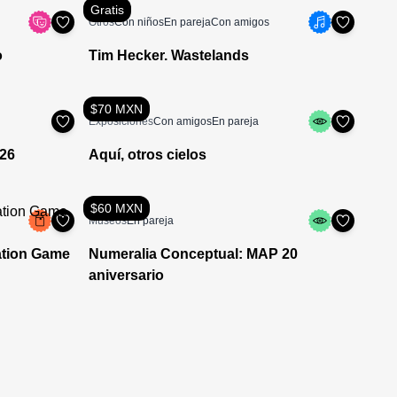
Gratis
Otros
Con niños
En pareja
Con amigos
o
Tim Hecker. Wastelands
$70 MXN
Exposiciones
Con amigos
En pareja
026
Aquí, otros cielos
$60 MXN
Museos
En pareja
ation Game
Numeralia Conceptual: MAP 20
aniversario