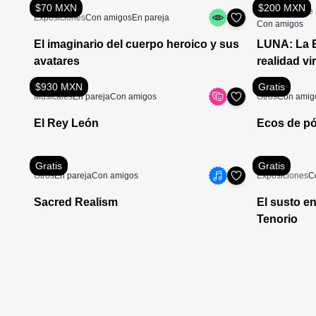
$70 MXN
$200 MXN
Actividades de 
Exposiciones
Con amigos
En pareja
Con amigos
El imaginario del cuerpo heroico y sus
LUNA: La E
avatares
realidad vi
México
$930 MXN
Gratis
Musicales
En pareja
Con amigos
Otros
Con amig
El Rey León
Ecos de pó
Gratis
Gratis
Otros
En pareja
Con amigos
Exposiciones
C
Sacred Realism
El susto en
Tenorio