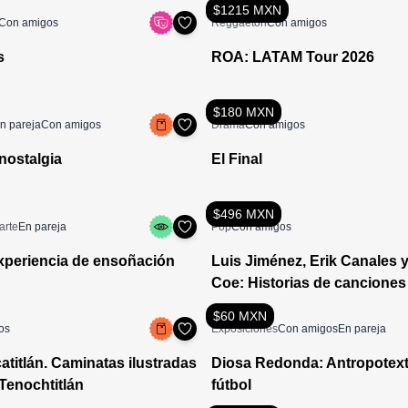
$1215 MXN
Con amigos
Reggaeton
Con amigos
s
ROA: LATAM Tour 2026
$180 MXN
n pareja
Con amigos
Drama
Con amigos
 nostalgia
El Final
$496 MXN
arte
En pareja
Pop
Con amigos
xperiencia de ensoñación
Luis Jiménez, Erik Canales 
Coe: Historias de canciones
$60 MXN
os
Exposiciones
Con amigos
En pareja
atitlán. Caminatas ilustradas
Diosa Redonda: Antropotexti
Tenochtitlán
fútbol