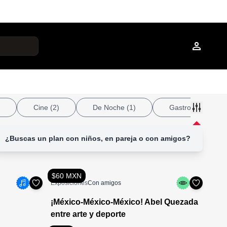
Cine
(2)
De Noche
(1)
Gastronomía
(2)
¿Buscas un plan con niños, en pareja o con amigos?
$60 MXN
Exposiciones
Con amigos
¡México-México-México! Abel Quezada
entre arte y deporte