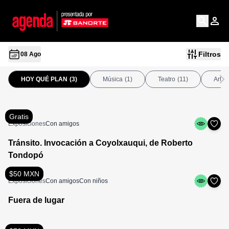
Filtros
08 Ago
HOY QUÉ PLAN
(3)
Música
(1)
Teatro
(11)
Arte
Gratis
Exposiciones
Con amigos
Tránsito. Invocación a Coyolxauqui, de Roberto
Tondopó
$50 MXN
Exposiciones
Con amigos
Con niños
Fuera de lugar