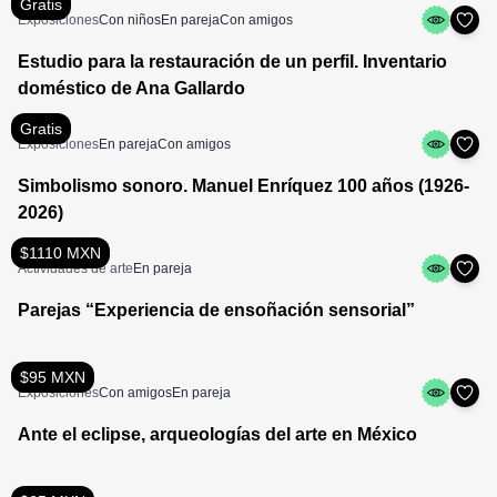
Gratis
Exposiciones
Con niños
En pareja
Con amigos
Estudio para la restauración de un perfil. Inventario
doméstico de Ana Gallardo
Gratis
Exposiciones
En pareja
Con amigos
Simbolismo sonoro. Manuel Enríquez 100 años (1926-
2026)
$1110 MXN
Actividades de arte
En pareja
Parejas “Experiencia de ensoñación sensorial”
$95 MXN
Exposiciones
Con amigos
En pareja
Ante el eclipse, arqueologías del arte en México