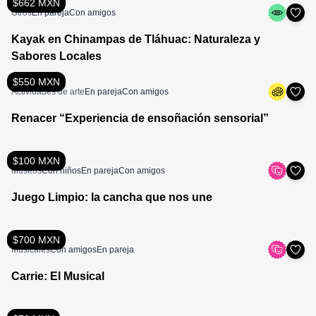
$662 MXN
Otros
En pareja
Con amigos
Kayak en Chinampas de Tláhuac: Naturaleza y
Sabores Locales
$550 MXN
Actividades de arte
En pareja
Con amigos
Renacer “Experiencia de ensoñación sensorial”
$100 MXN
Museos
Con niños
En pareja
Con amigos
Juego Limpio: la cancha que nos une
$700 MXN
Musicales
Con amigos
En pareja
Carrie: El Musical