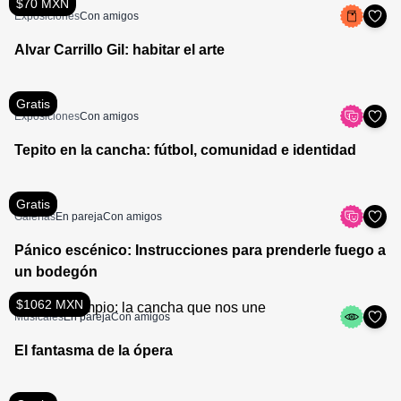
$70 MXN
Exposiciones
Con amigos
Alvar Carrillo Gil: habitar el arte
Gratis
Exposiciones
Con amigos
Tepito en la cancha: fútbol, comunidad e identidad
Gratis
Galerías
En pareja
Con amigos
Pánico escénico: Instrucciones para prenderle fuego a
un bodegón
$1062 MXN
Musicales
En pareja
Con amigos
El fantasma de la ópera