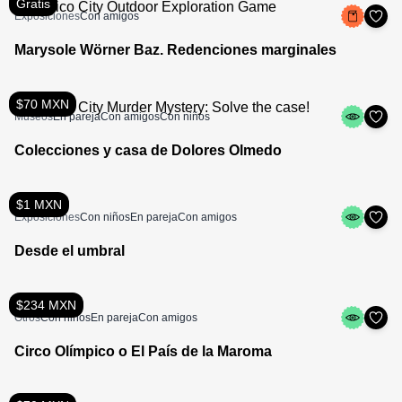
Gratis
Exposiciones
Con amigos
Marysole Wörner Baz. Redenciones marginales
$70 MXN
Museos
En pareja
Con amigos
Con niños
Colecciones y casa de Dolores Olmedo
$1 MXN
Exposiciones
Con niños
En pareja
Con amigos
Desde el umbral
$234 MXN
Otros
Con niños
En pareja
Con amigos
Circo Olímpico o El País de la Maroma