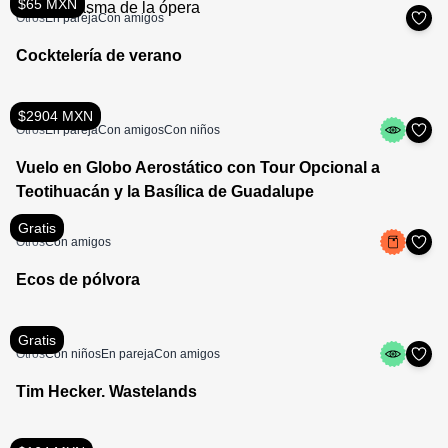
$65 MXN
Otros
En pareja
Con amigos
Cocktelería de verano
$2904 MXN
Otros
En pareja
Con amigos
Con niños
Vuelo en Globo Aerostático con Tour Opcional a
Teotihuacán y la Basílica de Guadalupe
Gratis
Otros
Con amigos
Ecos de pólvora
Gratis
Otros
Con niños
En pareja
Con amigos
Tim Hecker. Wastelands