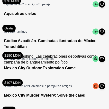
$70 MXN
Exposiciones
Con amigos
En pareja
Aquí, otros cielos
Gratis
Otros
Con amigos
Códice Azcatitlán. Caminatas ilustradas de México-
Tenochtitlán
$180 MXN
Otros
Con niños
En pareja
Con amigos
Mexico City Outdoor Exploration Game
$107 MXN
Actividades de arte
Con niños
En pareja
Con amigos
Mexico City Murder Mystery: Solve the case!