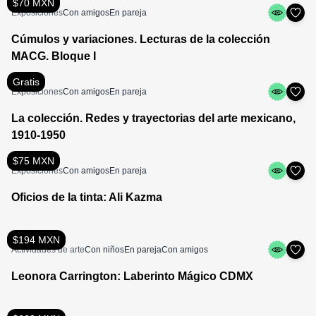
$70 MXN
Exposiciones
Con amigos
En pareja
Cúmulos y variaciones. Lecturas de la colección
MACG. Bloque I
Gratis
Exposiciones
Con amigos
En pareja
La colección. Redes y trayectorias del arte mexicano,
1910-1950
$75 MXN
Exposiciones
Con amigos
En pareja
Oficios de la tinta: Ali Kazma
$194 MXN
Actividades de arte
Con niños
En pareja
Con amigos
Leonora Carrington: Laberinto Mágico CDMX