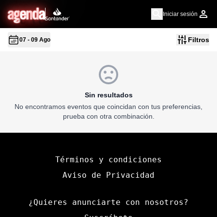
a
g
en
d
a
Iniciar sesión
Filtros
07 - 09 Ago
Sin resultados
No encontramos eventos que coincidan con tus preferencias,
prueba con otra combinación.
Términos y condiciones
Aviso de Privacidad
¿Quieres anunciarte con nosotros?