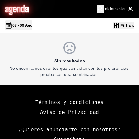
a
g
en
d
a
Iniciar sesión
Filtros
07 - 09 Ago
Sin resultados
No encontramos eventos que coincidan con tus preferencias,
prueba con otra combinación.
Términos y condiciones
Aviso de Privacidad
¿Quieres anunciarte con nosotros?