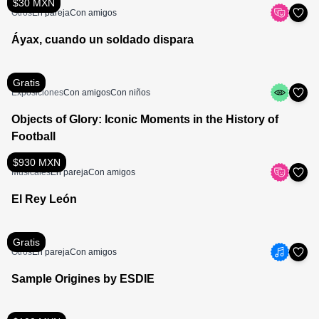
$30 MXN
Otros
En pareja
Con amigos
Áyax, cuando un soldado dispara
Gratis
Exposiciones
Con amigos
Con niños
Objects of Glory: Iconic Moments in the History of
Football
$930 MXN
Musicales
En pareja
Con amigos
El Rey León
Gratis
Otros
En pareja
Con amigos
Sample Origines by ESDIE