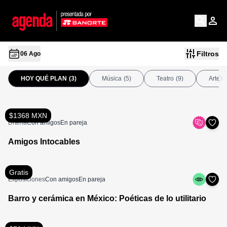
Filtros
06 Ago
HOY QUÉ PLAN
(3)
Música
(5)
Teatro
(9)
Arte
(
$1368 MXN
Drama
Con amigos
En pareja
Amigos Intocables
Gratis
Exposiciones
Con amigos
En pareja
Barro y cerámica en México: Poéticas de lo utilitario