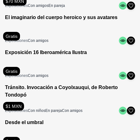
$70 MXN
Exposiciones
Con amigos
En pareja
El imaginario del cuerpo heroico y sus avatares
Gratis
Exposiciones
Con amigos
Exposición 16 Iberoamérica Ilustra
Gratis
Exposiciones
Con amigos
Tránsito. Invocación a Coyolxauqui, de Roberto
Tondopó
$1 MXN
Exposiciones
Con niños
En pareja
Con amigos
Desde el umbral