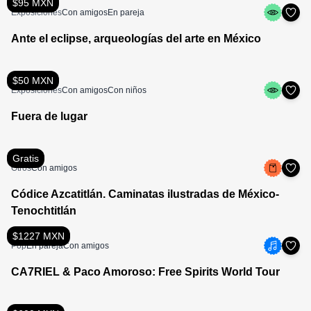
$95 MXN
Exposiciones
Con amigos
En pareja
Ante el eclipse, arqueologías del arte en México
$50 MXN
Exposiciones
Con amigos
Con niños
Fuera de lugar
Gratis
Otros
Con amigos
Códice Azcatitlán. Caminatas ilustradas de México-
Tenochtitlán
$1227 MXN
Pop
En pareja
Con amigos
CA7RIEL & Paco Amoroso: Free Spirits World Tour