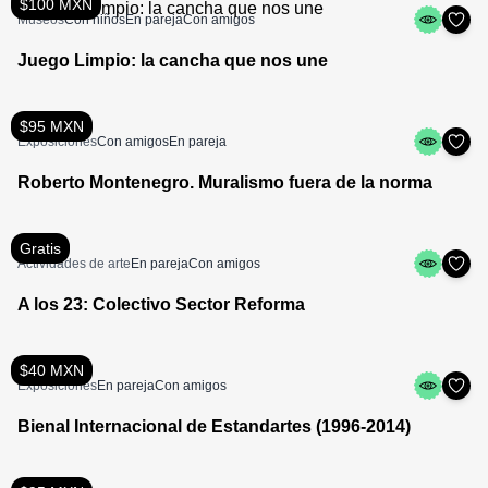
$100 MXN
Museos
Con niños
En pareja
Con amigos
Juego Limpio: la cancha que nos une
$95 MXN
Exposiciones
Con amigos
En pareja
Roberto Montenegro. Muralismo fuera de la norma
Gratis
Actividades de arte
En pareja
Con amigos
A los 23: Colectivo Sector Reforma
$40 MXN
Exposiciones
En pareja
Con amigos
Bienal Internacional de Estandartes (1996-2014)