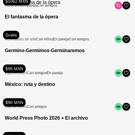
$1062 MXN
Musicales
En pareja
Con amigos
El fantasma de la ópera
Gratis
Actividades de arte
Con niños
En pareja
Con amigos
Germino-Germimos-Germinaremos
$95 MXN
Exposiciones
Con amigos
En pareja
México: ruta y destino
$90 MXN
Exposiciones
Con amigos
World Press Photo 2026 + El archivo