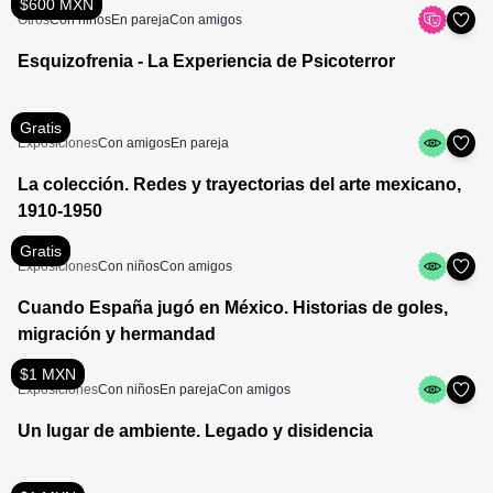
$600 MXN
Otros
Con niños
En pareja
Con amigos
Esquizofrenia - La Experiencia de Psicoterror
Gratis
Exposiciones
Con amigos
En pareja
La colección. Redes y trayectorias del arte mexicano,
1910-1950
Gratis
Exposiciones
Con niños
Con amigos
Cuando España jugó en México. Historias de goles,
migración y hermandad
$1 MXN
Exposiciones
Con niños
En pareja
Con amigos
Un lugar de ambiente. Legado y disidencia