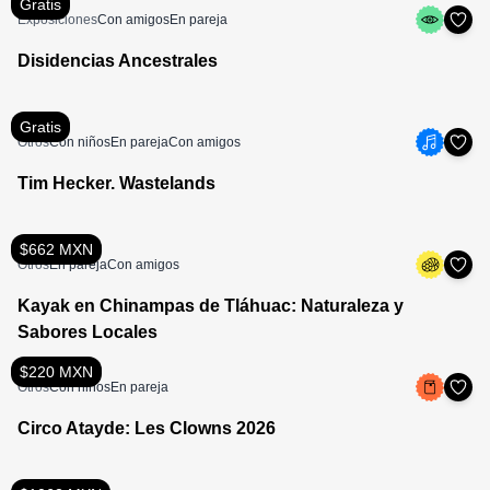
Gratis
Exposiciones
Con amigos
En pareja
Disidencias Ancestrales
Gratis
Otros
Con niños
En pareja
Con amigos
Tim Hecker. Wastelands
$662 MXN
Otros
En pareja
Con amigos
Kayak en Chinampas de Tláhuac: Naturaleza y
Sabores Locales
$220 MXN
Otros
Con niños
En pareja
Circo Atayde: Les Clowns 2026