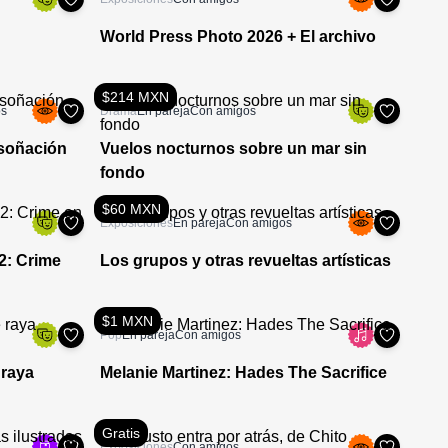
World Press Photo 2026 + El archivo
$214 MXN
os
Drama
En pareja
Con amigos
nsoñación
Vuelos nocturnos sobre un mar sin
fondo
$60 MXN
Exposiciones
En pareja
Con amigos
2: Crime
Los grupos y otras revueltas artísticas
$1 MXN
Pop
En pareja
Con amigos
 raya
Melanie Martinez: Hades The Sacrifice
Gratis
Exposiciones
Con amigos