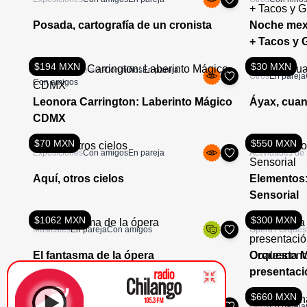
Posada, cartografía de un cronista
Noche mexi
+ Tacos y
$194 MXN
$30 MXN
Actividades de arte
Con niños
En pareja
Otros
En pareja
Con amigos
Leonora Carrington: Laberinto Mágico
Áyax, cuan
CDMX
$70 MXN
$550 MXN
Exposiciones
Con amigos
En pareja
Actividades de 
Aquí, otros cielos
Elementos:
Sensorial
$1062 MXN
$300 MXN
Musicales
En pareja
Con amigos
Opera / Orques
El fantasma de la ópera
Orquesta M
presentaci
Coalescenc
$180 MXN
$660 MXN
Drama
Con amigos
Otros
En pareja