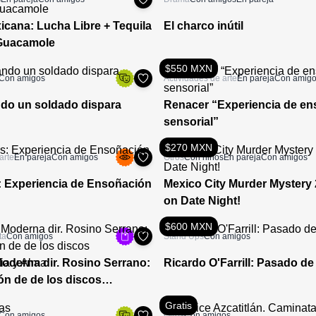
cana: Lucha Libre + Tequila
El charco inútil
 Guacamole
$550 MXN
Con amigos
Actividades de arte
En pareja
Con amig
do un soldado dispara
Renacer “Experiencia de e
sensorial”
$270 MXN
arte
En pareja
Con amigos
Otros
Con niños
En pareja
Con amigos
 Experiencia de Ensoñación
Mexico City Murder Mystery 
on Date Night!
$600 MXN
ta
Con amigos
Stand Ups
Con amigos
oderna dir. Rosino Serrano:
Ricardo O'Farrill: Pasado de
ón de de los discos
ia y Alma
Gratis
Con amigos
Otros
Con amigos