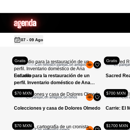
a
g
en
d
a
07 - 09 Ago
Gratis
Gratis
Exposiciones
Con niños
En pareja
Con amigos
Otros
En pareja
Estudio para la restauración de un
Sacred Re
perfil. Inventario doméstico de Ana
Gallardo
$70 MXN
$700 MXN
Museos
En pareja
Con amigos
Con niños
Musicales
Con 
Colecciones y casa de Dolores Olmedo
Carrie: El 
$70 MXN
$1700 MXN
Exposiciones
Con amigos
En pareja
Otros
Con niño