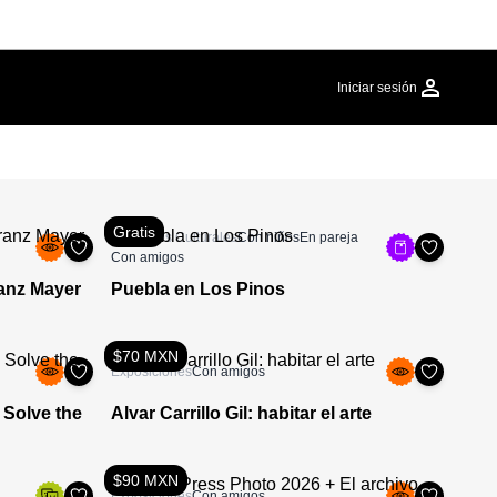
Iniciar sesión
Gratis
Festivales Culturales
Con niños
En pareja
Con amigos
ranz Mayer
Puebla en Los Pinos
$70 MXN
Exposiciones
Con amigos
 Solve the
Alvar Carrillo Gil: habitar el arte
$90 MXN
Exposiciones
Con amigos