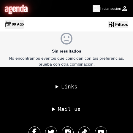
a
g
en
d
a
Iniciar sesión
Filtros
09 Ago
Sin resultados
No encontramos eventos que coincidan con tus preferencias,
prueba con otra combinación.
Links
Mail us