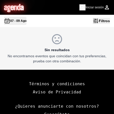
a
g
en
d
a
Iniciar sesión
Filtros
07 - 09 Ago
Sin resultados
No encontramos eventos que coincidan con tus preferencias,
prueba con otra combinación.
Términos y condiciones
Aviso de Privacidad
¿Quieres anunciarte con nosotros?