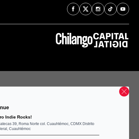
enue
ro Indie Rocks!
atecas 39, Roma Norte col. Cuauhtémoc, CDMX Distrito
eral, Cuauhtémoc