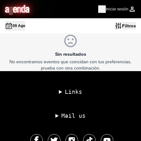
a
g
en
d
a
Iniciar sesión
Filtros
09 Ago
Sin resultados
No encontramos eventos que coincidan con tus preferencias,
prueba con otra combinación.
Links
Mail us