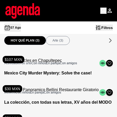
Filtros
07 Ago
HOY QUÉ PLAN
(3)
Arte
(3)
$107 MXN
Actividades de arte
Con niños
En pareja
Con amigos
Mexico City Murder Mystery: Solve the case!
$30 MXN
Museos
Con niños
En pareja
Con amigos
La colección, con todas sus letras, XV años del MODO