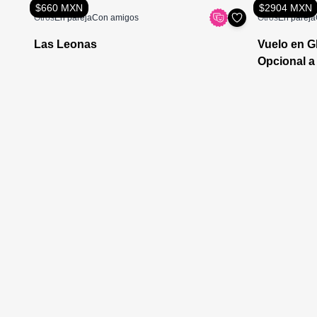
$660 MXN
$2904 MXN
Otros
En pareja
Con amigos
Otros
En pareja
Las Leonas
Vuelo en G
Opcional a 
Guadalupe