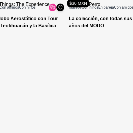
$30 MXN
Con amigos
Con niños
Museos
Con niños
En pareja
Con amigo
lobo Aerostático con Tour
La colección, con todas sus 
Teotihuacán y la Basílica de
años del MODO