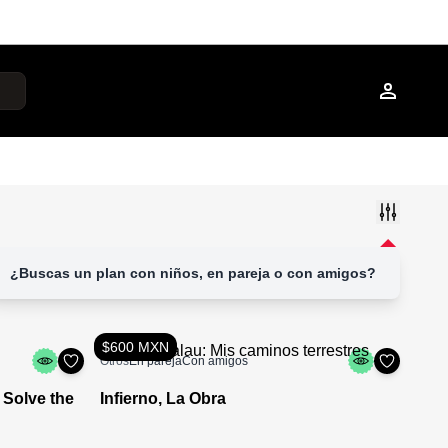
¿Buscas un plan con niños, en pareja o con amigos?
$600 MXN
Otros
En pareja
Con amigos
 Solve the
Infierno, La Obra