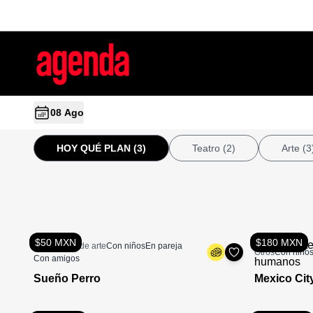
08 Ago
HOY QUÉ PLAN
(3)
Teatro
(2)
Arte
(3
$50 MXN
$180 MXN
Actividades de arte
Con niños
En pareja
Otros
Con niño
Con amigos
Sueño Perro
Mexico Cit