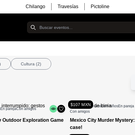
Chilango
Travesías
Pictoline
)
Cultura
(2)
$107 MXN
Actividades de arte
Con niños
En pareja
s
En pareja
Con amigos
Con amigos
y Outdoor Exploration Game
Mexico City Murder Mystery:
case!