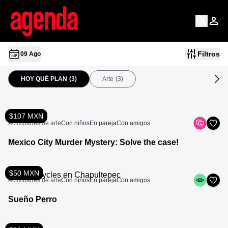
Filtros
09 Ago
HOY QUÉ PLAN
(3)
Arte
(3)
$107 MXN
Actividades de arte
Con niños
En pareja
Con amigos
Mexico City Murder Mystery: Solve the case!
$50 MXN
Actividades de arte
Con niños
En pareja
Con amigos
Sueño Perro