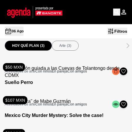
Filtros
06 Ago
HOY QUÉ PLAN
(3)
Arte
(3)
$50 MXN
Actividades de arte
Con niños
En pareja
Con amigos
Sueño Perro
$107 MXN
Actividades de arte
Con niños
En pareja
Con amigos
Mexico City Murder Mystery: Solve the case!