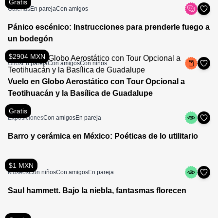
Gratis
Galerías
En pareja
Con amigos
Pánico escénico: Instrucciones para prenderle fuego a
un bodegón
$2904 MXN
Otros
En pareja
Con amigos
Con niños
Vuelo en Globo Aerostático con Tour Opcional a
Teotihuacán y la Basílica de Guadalupe
Gratis
Exposiciones
Con amigos
En pareja
Barro y cerámica en México: Poéticas de lo utilitario
$1 MXN
Museos
Con niños
Con amigos
En pareja
Saul hammett. Bajo la niebla, fantasmas florecen