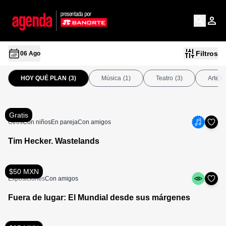
Filtros
06 Ago
HOY QUÉ PLAN
(3)
Música
(1)
Teatro
(3)
Arte
(
Gratis
Otros
Con niños
En pareja
Con amigos
Tim Hecker. Wastelands
$50 MXN
Exposiciones
Con amigos
Fuera de lugar: El Mundial desde sus márgenes