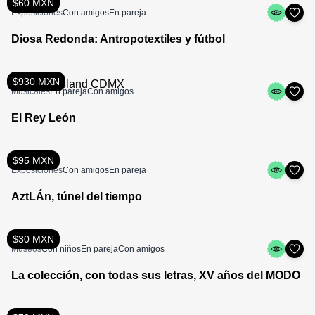
$60 MXN
Exposiciones
Con amigos
En pareja
Diosa Redonda: Antropotextiles y fútbol
$930 MXN
Musicales
En pareja
Con amigos
El Rey León
$95 MXN
Exposiciones
Con amigos
En pareja
AztLÁn, túnel del tiempo
$30 MXN
Museos
Con niños
En pareja
Con amigos
La colección, con todas sus letras, XV años del MODO