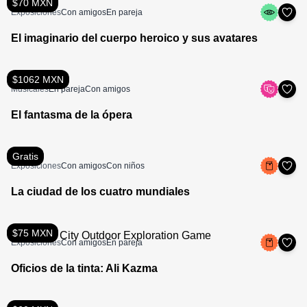
$70 MXN
Exposiciones
Con amigos
En pareja
El imaginario del cuerpo heroico y sus avatares
$1062 MXN
Musicales
En pareja
Con amigos
El fantasma de la ópera
Gratis
Exposiciones
Con amigos
Con niños
La ciudad de los cuatro mundiales
$75 MXN
Exposiciones
Con amigos
En pareja
Oficios de la tinta: Ali Kazma