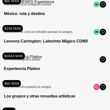
$95 MXN
Exposiciones
Con amigos
En pareja
México: ruta y destino
$194 MXN
Actividades de arte
Con niños
En pareja
Con amigos
Leonora Carrington: Laberinto Mágico CDMX
$1843 MXN
Otros
Con amigos
En pareja
Experiencia Platino
$60 MXN
Exposiciones
En pareja
Con amigos
Los grupos y otras revueltas artísticas