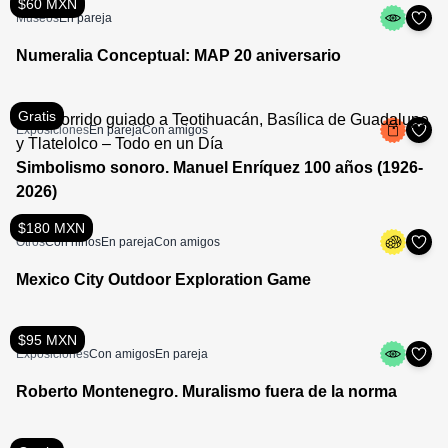
$60 MXN
Museos
En pareja
Numeralia Conceptual: MAP 20 aniversario
Gratis
Exposiciones
En pareja
Con amigos
Simbolismo sonoro. Manuel Enríquez 100 años (1926-
2026)
$180 MXN
Otros
Con niños
En pareja
Con amigos
Mexico City Outdoor Exploration Game
$95 MXN
Exposiciones
Con amigos
En pareja
Roberto Montenegro. Muralismo fuera de la norma