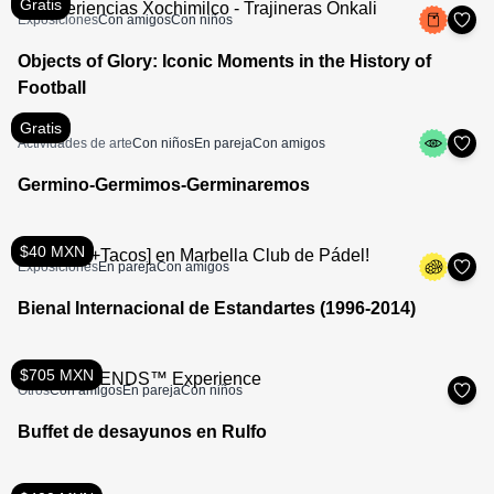
Gratis
Exposiciones
Con amigos
Con niños
Objects of Glory: Iconic Moments in the History of
Football
Gratis
Actividades de arte
Con niños
En pareja
Con amigos
Germino-Germimos-Germinaremos
$40 MXN
Exposiciones
En pareja
Con amigos
Bienal Internacional de Estandartes (1996-2014)
$705 MXN
Otros
Con amigos
En pareja
Con niños
Buffet de desayunos en Rulfo