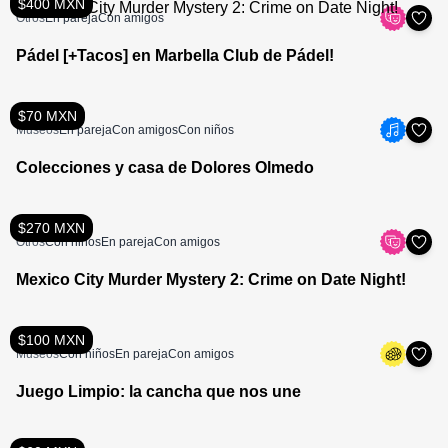
$400 MXN
Otros
En pareja
Con amigos
Pádel [+Tacos] en Marbella Club de Pádel!
$70 MXN
Museos
En pareja
Con amigos
Con niños
Colecciones y casa de Dolores Olmedo
$270 MXN
Otros
Con niños
En pareja
Con amigos
Mexico City Murder Mystery 2: Crime on Date Night!
$100 MXN
Museos
Con niños
En pareja
Con amigos
Juego Limpio: la cancha que nos une