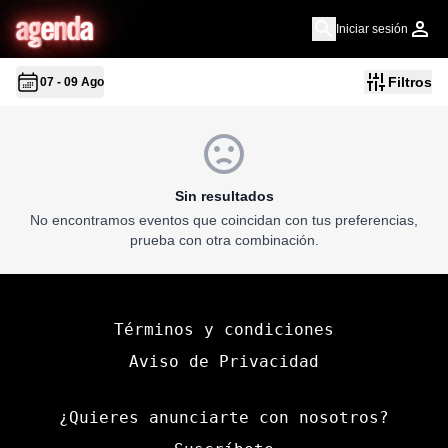
a
g
en
d
a
Iniciar sesión
Filtros
07 - 09 Ago
Sin resultados
No encontramos eventos que coincidan con tus preferencias,
prueba con otra combinación.
Términos y condiciones
Aviso de Privacidad
¿Quieres anunciarte con nosotros?