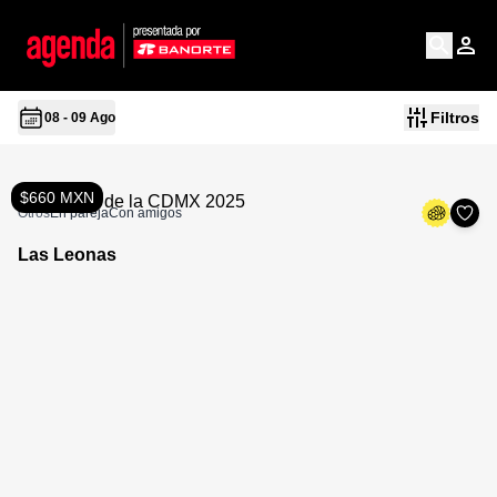
Filtros
08 - 09 Ago
$660 MXN
Otros
En pareja
Con amigos
Las Leonas