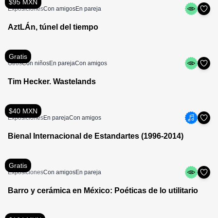
$95 MXN
Exposiciones
Con amigos
En pareja
AztLÁn, túnel del tiempo
Gratis
Otros
Con niños
En pareja
Con amigos
Tim Hecker. Wastelands
$40 MXN
Exposiciones
En pareja
Con amigos
Bienal Internacional de Estandartes (1996-2014)
Gratis
Exposiciones
Con amigos
En pareja
Barro y cerámica en México: Poéticas de lo utilitario