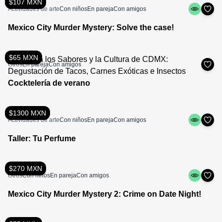
$107 MXN
Actividades de arte
Con niños
En pareja
Con amigos
Mexico City Murder Mystery: Solve the case!
$65 MXN
Otros
En pareja
Con amigos
Cocktelería de verano
$1300 MXN
Actividades de arte
Con niños
En pareja
Con amigos
Taller: Tu Perfume
$270 MXN
Otros
Con niños
En pareja
Con amigos
Mexico City Murder Mystery 2: Crime on Date Night!