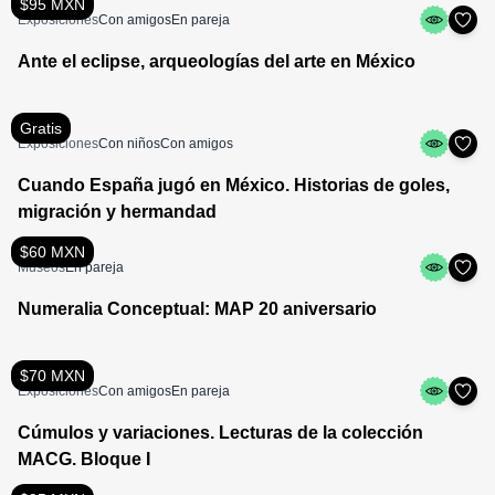
$95 MXN
Exposiciones
Con amigos
En pareja
Ante el eclipse, arqueologías del arte en México
Gratis
Exposiciones
Con niños
Con amigos
Cuando España jugó en México. Historias de goles,
migración y hermandad
$60 MXN
Museos
En pareja
Numeralia Conceptual: MAP 20 aniversario
$70 MXN
Exposiciones
Con amigos
En pareja
Cúmulos y variaciones. Lecturas de la colección
MACG. Bloque I