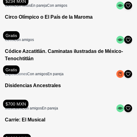
$234 MXN
Otros
Con niños
En pareja
Con amigos
Circo Olímpico o El País de la Maroma
Gratis
Otros
Con amigos
Códice Azcatitlán. Caminatas ilustradas de México-
Tenochtitlán
Gratis
Exposiciones
Con amigos
En pareja
Disidencias Ancestrales
$700 MXN
Musicales
Con amigos
En pareja
Carrie: El Musical