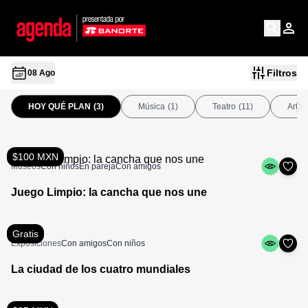
Filtros
08 Ago
HOY QUÉ PLAN
(3)
Música
(1)
Teatro
(11)
Arte
$100 MXN
Museos
Con niños
En pareja
Con amigos
Juego Limpio: la cancha que nos une
Gratis
Exposiciones
Con amigos
Con niños
La ciudad de los cuatro mundiales