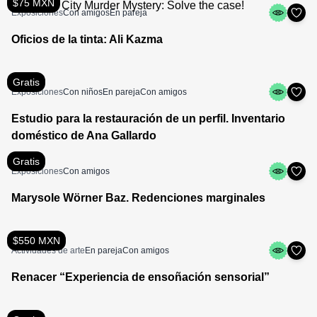
$75 MXN
Exposiciones
Con amigos
En pareja
Oficios de la tinta: Ali Kazma
Gratis
Exposiciones
Con niños
En pareja
Con amigos
Estudio para la restauración de un perfil. Inventario
doméstico de Ana Gallardo
Gratis
Exposiciones
Con amigos
Marysole Wörner Baz. Redenciones marginales
$550 MXN
Actividades de arte
En pareja
Con amigos
Renacer “Experiencia de ensoñación sensorial”