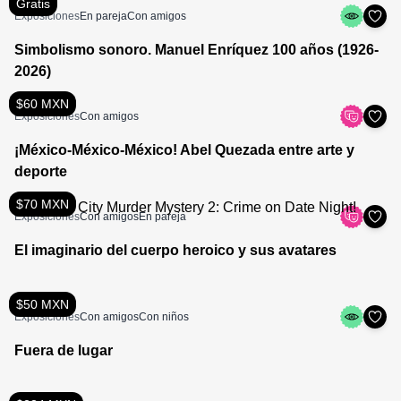
Gratis
Exposiciones
En pareja
Con amigos
Simbolismo sonoro. Manuel Enríquez 100 años (1926-
2026)
$60 MXN
Exposiciones
Con amigos
¡México-México-México! Abel Quezada entre arte y
deporte
$70 MXN
Exposiciones
Con amigos
En pareja
El imaginario del cuerpo heroico y sus avatares
$50 MXN
Exposiciones
Con amigos
Con niños
Fuera de lugar