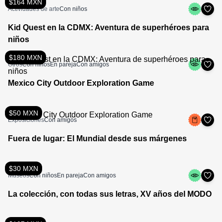
$164 MXN
Actividades de arte
Con niños
Kid Quest en la CDMX: Aventura de superhéroes para
niños
$180 MXN
Otros
Con niños
En pareja
Con amigos
Mexico City Outdoor Exploration Game
$50 MXN
Exposiciones
Con amigos
Fuera de lugar: El Mundial desde sus márgenes
$30 MXN
Museos
Con niños
En pareja
Con amigos
La colección, con todas sus letras, XV años del MODO