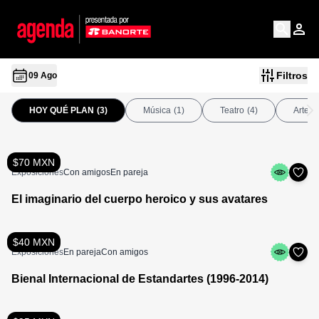
Filtros
09 Ago
HOY QUÉ PLAN
(3)
Música
(1)
Teatro
(4)
Arte
(
$70 MXN
Exposiciones
Con amigos
En pareja
El imaginario del cuerpo heroico y sus avatares
$40 MXN
Exposiciones
En pareja
Con amigos
Bienal Internacional de Estandartes (1996-2014)