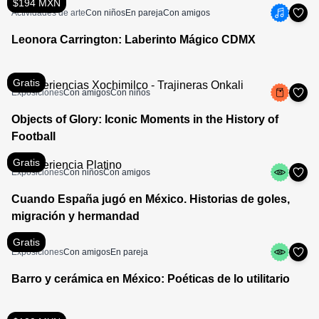
$194 MXN
Actividades de arte
Con niños
En pareja
Con amigos
Leonora Carrington: Laberinto Mágico CDMX
Gratis
Exposiciones
Con amigos
Con niños
Objects of Glory: Iconic Moments in the History of
Football
Gratis
Exposiciones
Con niños
Con amigos
Cuando España jugó en México. Historias de goles,
migración y hermandad
Gratis
Exposiciones
Con amigos
En pareja
Barro y cerámica en México: Poéticas de lo utilitario