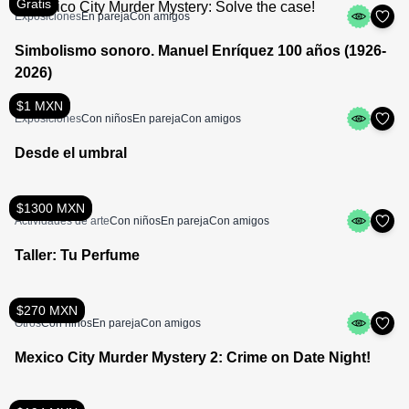
Gratis
Exposiciones
En pareja
Con amigos
Simbolismo sonoro. Manuel Enríquez 100 años (1926-
2026)
$1 MXN
Exposiciones
Con niños
En pareja
Con amigos
Desde el umbral
$1300 MXN
Actividades de arte
Con niños
En pareja
Con amigos
Taller: Tu Perfume
$270 MXN
Otros
Con niños
En pareja
Con amigos
Mexico City Murder Mystery 2: Crime on Date Night!