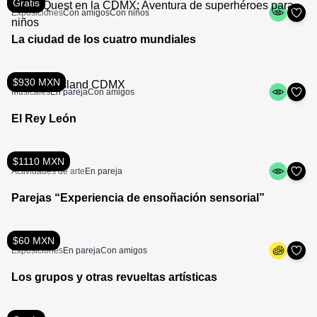
Gratis
Exposiciones
Con amigos
Con niños
La ciudad de los cuatro mundiales
$930 MXN
Musicales
En pareja
Con amigos
El Rey León
$1110 MXN
Actividades de arte
En pareja
Parejas “Experiencia de ensoñación sensorial”
$60 MXN
Exposiciones
En pareja
Con amigos
Los grupos y otras revueltas artísticas