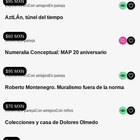
$95 MXN
Exposiciones
Con amigos
En pareja
AztLÁn, túnel del tiempo
$60 MXN
Museos
En pareja
Numeralia Conceptual: MAP 20 aniversario
$95 MXN
Exposiciones
Con amigos
En pareja
Roberto Montenegro. Muralismo fuera de la norma
$70 MXN
Museos
En pareja
Con amigos
Con niños
Colecciones y casa de Dolores Olmedo