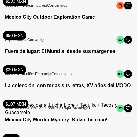
$180 MXN
Otros
Con niños
En pareja
Con amigos
Mexico City Outdoor Exploration Game
$50 MXN
Exposiciones
Con amigos
Fuera de lugar: El Mundial desde sus márgenes
$30 MXN
Museos
Con niños
En pareja
Con amigos
La colección, con todas sus letras, XV años del MODO
$107 MXN
Actividades de arte
Con niños
En pareja
Con amigos
Mexico City Murder Mystery: Solve the case!