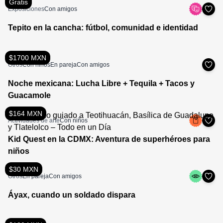
Gratis
Exposiciones
Con amigos
Tepito en la cancha: fútbol, comunidad e identidad
$1700 MXN
Otros
Con niños
En pareja
Con amigos
Noche mexicana: Lucha Libre + Tequila + Tacos y
Guacamole
$164 MXN
Actividades de arte
Con niños
Kid Quest en la CDMX: Aventura de superhéroes para
niños
$30 MXN
Otros
En pareja
Con amigos
Áyax, cuando un soldado dispara