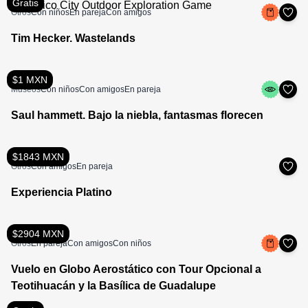
Gratis
Otros
Con niños
En pareja
Con amigos
Tim Hecker. Wastelands
$1 MXN
Museos
Con niños
Con amigos
En pareja
Saul hammett. Bajo la niebla, fantasmas florecen
$1843 MXN
Otros
Con amigos
En pareja
Experiencia Platino
$2904 MXN
Otros
En pareja
Con amigos
Con niños
Vuelo en Globo Aerostático con Tour Opcional a
Teotihuacán y la Basílica de Guadalupe