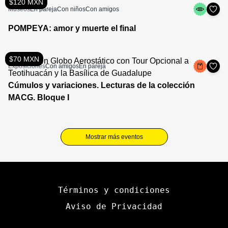
$120 MXN
Museos
En pareja
Con niños
Con amigos
POMPEYA: amor y muerte el final
$70 MXN
Exposiciones
Con amigos
En pareja
Cúmulos y variaciones. Lecturas de la colección
MACG. Bloque I
Mostrar más eventos
Términos y condiciones
Aviso de Privacidad