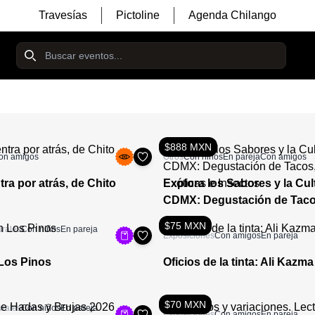
Travesías
Pictoline
Agenda Chilango
$888 MXN
on amigos
Otros
Con niños
En pareja
Con amigos
tra por atrás, de Chito
Explora los Sabores y la Cul
CDMX: Degustación de Taco
Exóticas e Insectos
$75 MXN
urales
Con niños
En pareja
Exposiciones
Con amigos
En pareja
Los Pinos
Oficios de la tinta: Ali Kazma
$70 MXN
urales
Con niños
En pareja
Exposiciones
Con amigos
En pareja