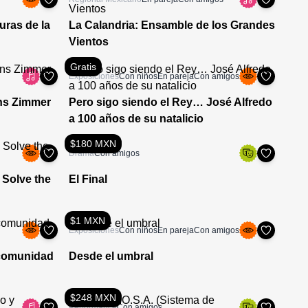
uras de la
La Calandria: Ensamble de los Grandes
Vientos
Gratis
Exposiciones
Con niños
En pareja
Con amigos
ans Zimmer
Pero sigo siendo el Rey… José Alfredo
a 100 años de su natalicio
$180 MXN
Drama
Con amigos
 Solve the
El Final
$1 MXN
Exposiciones
Con niños
En pareja
Con amigos
, comunidad
Desde el umbral
$248 MXN
Performance
Con amigos