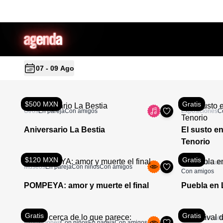
a
g
en
d
a
07 - 09 Ago
$500 MXN
Gratis
Otros
En pareja
Con amigos
Exposiciones
C
Aniversario La Bestia
El susto en
Tenorio
$120 MXN
Gratis
Festivales Cult
Museos
En pareja
Con niños
Con amigos
Con amigos
POMPEYA: amor y muerte el final
Puebla en 
Gratis
Gratis
Festivales Cult
Exposiciones
Con niños
En pareja
Con amigos