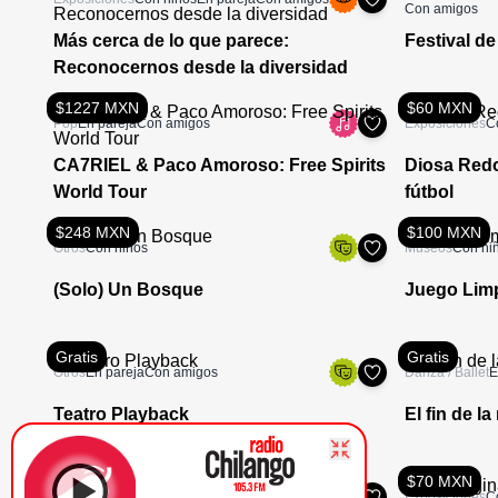
Con amigos
Más cerca de lo que parece:
Festival d
Reconocernos desde la diversidad
$1227 MXN
$60 MXN
Pop
En pareja
Con amigos
Exposiciones
C
CA7RIEL & Paco Amoroso: Free Spirits
Diosa Redo
World Tour
fútbol
$248 MXN
$100 MXN
Otros
Con niños
Museos
Con ni
(Solo) Un Bosque
Juego Limp
Gratis
Gratis
Otros
En pareja
Con amigos
Danza / Ballet
E
Teatro Playback
El fin de la
$700 MXN
$70 MXN
Musicales
Con amigos
En pareja
Exposiciones
C