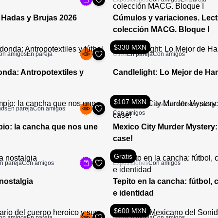
e Hadas y Brujas 2026
Cúmulos y variaciones. Lect
colección MACG. Bloque I
$330 MXN
on amigos
En pareja
Otros
En pareja
Con amigos
nda: Antropotextiles y
Candlelight: Lo Mejor de H
$107 MXN
Actividades de arte
Con niños
En pareja
ños
En pareja
Con amigos
Con amigos
io: la cancha que nos une
Mexico City Murder Mystery:
case!
Gratis
n pareja
Con amigos
Exposiciones
Con amigos
 nostalgia
Tepito en la cancha: fútbol
e identidad
$600 MXN
on amigos
En pareja
Otros
En pareja
Con amigos