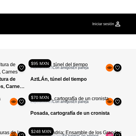
Iniciar sesión
$95 MXN
Exposiciones
Con amigos
En pareja
tura de
AztLÁn, túnel del tiempo
s, Carnes
$70 MXN
Exposiciones
Con amigos
En pareja
Posada, cartografía de un cronista
$248 MXN
Regional Mexicano
En pareja
Con amigos