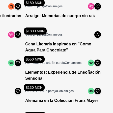
$180 MXN
Otros
En pareja
Con amigos
 ilustradas
Arraigo: Memorias de cuerpo sin raíz
$1800 MXN
Otros
En pareja
Con amigos
Cena Literaria Inspirada en "Como
Agua Para Chocolate"
$550 MXN
Actividades de arte
En pareja
Con amigos
Elementos: Experiencia de Ensoñación
Sensorial
$130 MXN
Exposiciones
En pareja
Con amigos
Alemania en la Colección Franz Mayer