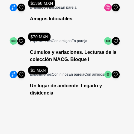
$1368 MXN
Drama
Con amigos
En pareja
Amigos Intocables
$70 MXN
Exposiciones
Con amigos
En pareja
Cúmulos y variaciones. Lecturas de la
colección MACG. Bloque I
$1 MXN
Exposiciones
Con niños
En pareja
Con amigos
Un lugar de ambiente. Legado y
disidencia