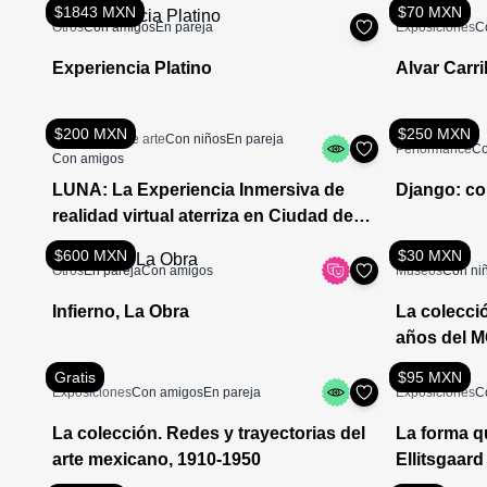
$1843 MXN
$70 MXN
Otros
Con amigos
En pareja
Exposiciones
C
Experiencia Platino
Alvar Carril
$200 MXN
$250 MXN
Actividades de arte
Con niños
En pareja
Performance
Co
Con amigos
LUNA: La Experiencia Inmersiva de
Django: con
realidad virtual aterriza en Ciudad de
México
$600 MXN
$30 MXN
Otros
En pareja
Con amigos
Museos
Con ni
Infierno, La Obra
La colecció
años del 
Gratis
$95 MXN
Exposiciones
Con amigos
En pareja
Exposiciones
C
La colección. Redes y trayectorias del
La forma qu
arte mexicano, 1910-1950
Ellitsgaard