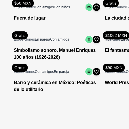
$50 MXN
Gratis
Exposiciones
Con amigos
Con niños
Exposiciones
C
Fuera de lugar
La ciudad 
Gratis
$1062 MXN
Exposiciones
En pareja
Con amigos
Musicales
En p
Simbolismo sonoro. Manuel Enríquez
El fantasm
100 años (1926-2026)
Gratis
$90 MXN
Exposiciones
Con amigos
En pareja
Exposiciones
C
Barro y cerámica en México: Poéticas
World Pres
de lo utilitario