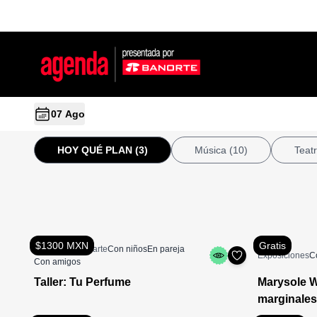
07 Ago
HOY QUÉ PLAN
(3)
Música
(10)
Teat
$1300 MXN
Gratis
Actividades de arte
Con niños
En pareja
Exposiciones
C
Con amigos
Taller: Tu Perfume
Marysole 
marginales