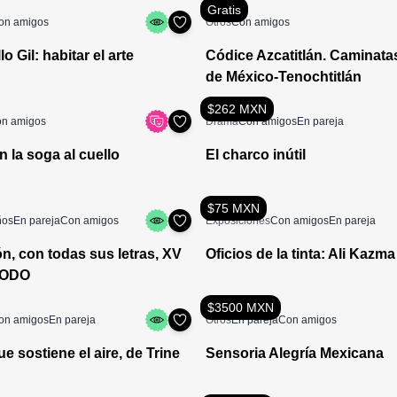
Gratis
on amigos
Otros
Con amigos
lo Gil: habitar el arte
Códice Azcatitlán. Caminatas
de México-Tenochtitlán
$262 MXN
n amigos
Drama
Con amigos
En pareja
 la soga al cuello
El charco inútil
$75 MXN
ños
En pareja
Con amigos
Exposiciones
Con amigos
En pareja
n, con todas sus letras, XV
Oficios de la tinta: Ali Kazma
MODO
$3500 MXN
on amigos
En pareja
Otros
En pareja
Con amigos
e sostiene el aire, de Trine
Sensoria Alegría Mexicana