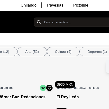
Chilango
Travesías
Pictoline
ro
(12)
Arte
(52)
Cultura
(9)
Deportes
(1)
$930 MXN
on amigos
Musicales
En pareja
Con amigos
Wörner Baz. Redenciones
El Rey León