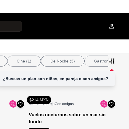
Cine
(1)
De Noche
(3)
Gastronomía
(3)
¿Buscas un plan con niños, en pareja o con amigos?
$214 MXN
Drama
En pareja
Con amigos
Vuelos nocturnos sobre un mar sin
fondo