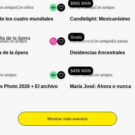
$905 MXN
on amigos
Con niños
Otros
En pareja
Con amigos
de los cuatro mundiales
Candlelight: Mexicanísimo
Gratis
areja
Con amigos
Exposiciones
Con amigos
En pareja
a de la ópera
Disidencias Ancestrales
$496 MXN
on amigos
Pop
En pareja
Con amigos
s Photo 2026 + El archivo
María José: Ahora o nunca
Mostrar más eventos