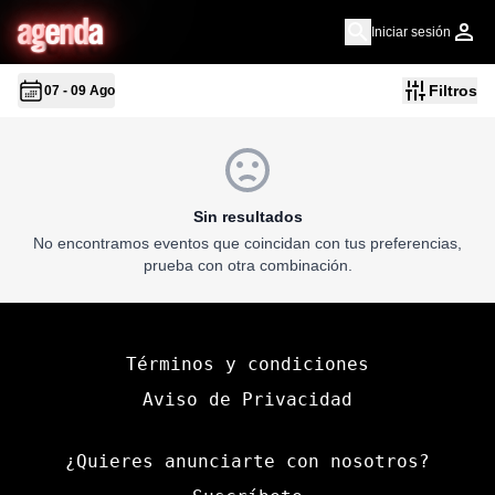
a
g
en
d
a
Iniciar sesión
Filtros
07 - 09 Ago
Sin resultados
No encontramos eventos que coincidan con tus preferencias,
prueba con otra combinación.
Términos y condiciones
Aviso de Privacidad
¿Quieres anunciarte con nosotros?