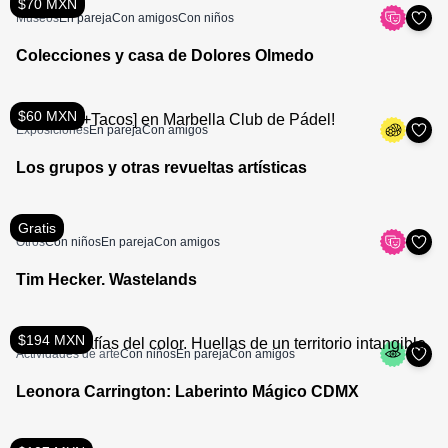
$70 MXN
Museos
En pareja
Con amigos
Con niños
Colecciones y casa de Dolores Olmedo
$60 MXN
Exposiciones
En pareja
Con amigos
Los grupos y otras revueltas artísticas
Gratis
Otros
Con niños
En pareja
Con amigos
Tim Hecker. Wastelands
$194 MXN
Actividades de arte
Con niños
En pareja
Con amigos
Leonora Carrington: Laberinto Mágico CDMX