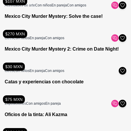
$107 MXN
Actividades de arte
Con niños
En pareja
Con amigos
Mexico City Murder Mystery: Solve the case!
$270 MXN
Otros
Con niños
En pareja
Con amigos
Mexico City Murder Mystery 2: Crime on Date Night!
$30 MXN
Otros
Con niños
En pareja
Con amigos
Catas y experiencias con chocolate
$75 MXN
Exposiciones
Con amigos
En pareja
Oficios de la tinta: Ali Kazma