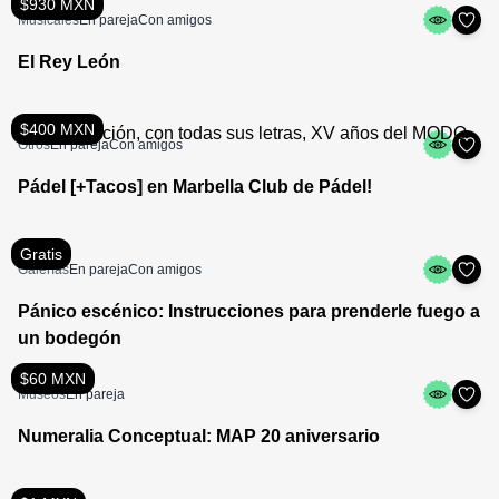
$930 MXN
Musicales
En pareja
Con amigos
El Rey León
$400 MXN
Otros
En pareja
Con amigos
Pádel [+Tacos] en Marbella Club de Pádel!
Gratis
Galerías
En pareja
Con amigos
Pánico escénico: Instrucciones para prenderle fuego a
un bodegón
$60 MXN
Museos
En pareja
Numeralia Conceptual: MAP 20 aniversario