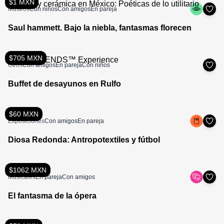
$1 MXN
Museos
Con niños
Con amigos
En pareja
Saul hammett. Bajo la niebla, fantasmas florecen
$705 MXN
Otros
Con amigos
En pareja
Con niños
Buffet de desayunos en Rulfo
$60 MXN
Exposiciones
Con amigos
En pareja
Diosa Redonda: Antropotextiles y fútbol
$1062 MXN
Musicales
En pareja
Con amigos
El fantasma de la ópera