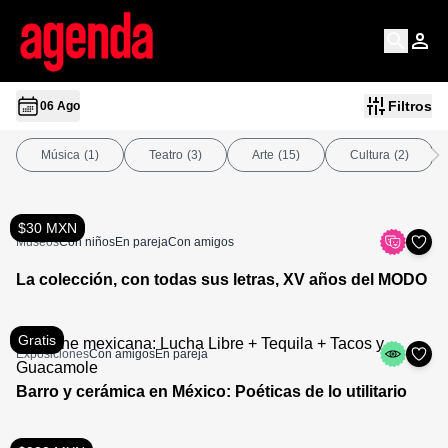
Filtros
06 Ago
Música
(1)
Teatro
(3)
Arte
(15)
Cultura
(2)
$30 MXN
Museos
Con niños
En pareja
Con amigos
La colección, con todas sus letras, XV años del MODO
Gratis
Exposiciones
Con amigos
En pareja
Barro y cerámica en México: Poéticas de lo utilitario