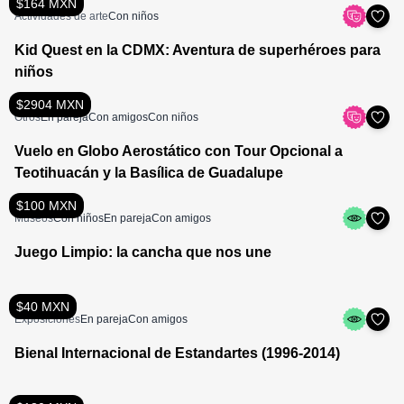
$164 MXN
Actividades de arte
Con niños
Kid Quest en la CDMX: Aventura de superhéroes para
niños
$2904 MXN
Otros
En pareja
Con amigos
Con niños
Vuelo en Globo Aerostático con Tour Opcional a
Teotihuacán y la Basílica de Guadalupe
$100 MXN
Museos
Con niños
En pareja
Con amigos
Juego Limpio: la cancha que nos une
$40 MXN
Exposiciones
En pareja
Con amigos
Bienal Internacional de Estandartes (1996-2014)