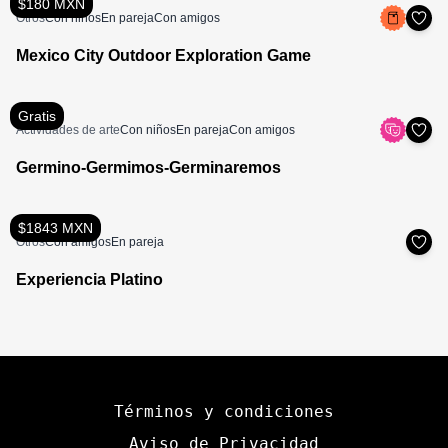
$180 MXN
Otros
Con niños
En pareja
Con amigos
Mexico City Outdoor Exploration Game
Gratis
Actividades de arte
Con niños
En pareja
Con amigos
Germino-Germimos-Germinaremos
$1843 MXN
Otros
Con amigos
En pareja
Experiencia Platino
Términos y condiciones
Aviso de Privacidad