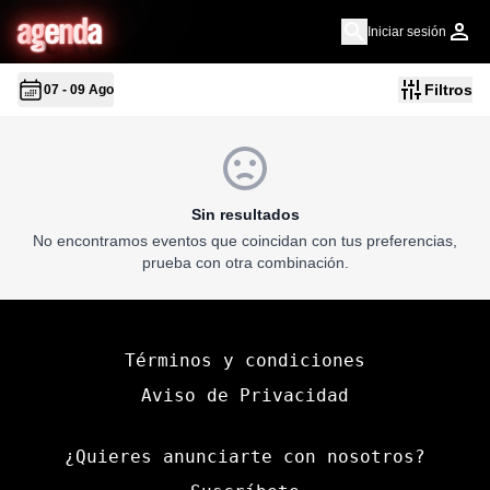
a
g
en
d
a
Iniciar sesión
Filtros
07 - 09 Ago
Sin resultados
No encontramos eventos que coincidan con tus preferencias,
prueba con otra combinación.
Términos y condiciones
Aviso de Privacidad
¿Quieres anunciarte con nosotros?