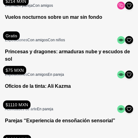
$214 MXN
Drama
En pareja
Con amigos
Vuelos nocturnos sobre un mar sin fondo
Gratis
Exposiciones
Con amigos
Con niños
Princesas y dragones: armaduras nube y escudos de
sol
$75 MXN
Exposiciones
Con amigos
En pareja
Oficios de la tinta: Ali Kazma
$1110 MXN
Actividades de arte
En pareja
Parejas “Experiencia de ensoñación sensorial”