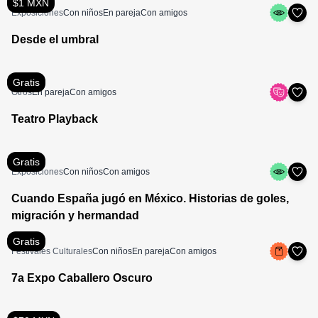
$1 MXN
Exposiciones
Con niños
En pareja
Con amigos
Desde el umbral
Gratis
Otros
En pareja
Con amigos
Teatro Playback
Gratis
Exposiciones
Con niños
Con amigos
Cuando España jugó en México. Historias de goles,
migración y hermandad
Gratis
Festivales Culturales
Con niños
En pareja
Con amigos
7a Expo Caballero Oscuro