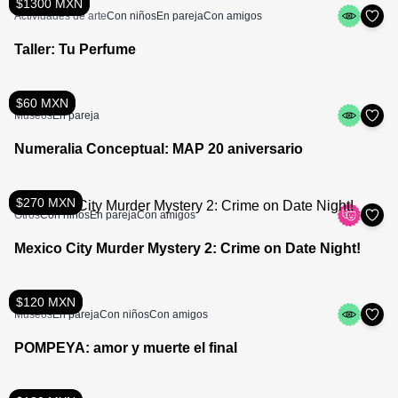
$1300 MXN
Actividades de arte
Con niños
En pareja
Con amigos
Taller: Tu Perfume
$60 MXN
Museos
En pareja
Numeralia Conceptual: MAP 20 aniversario
$270 MXN
Otros
Con niños
En pareja
Con amigos
Mexico City Murder Mystery 2: Crime on Date Night!
$120 MXN
Museos
En pareja
Con niños
Con amigos
POMPEYA: amor y muerte el final