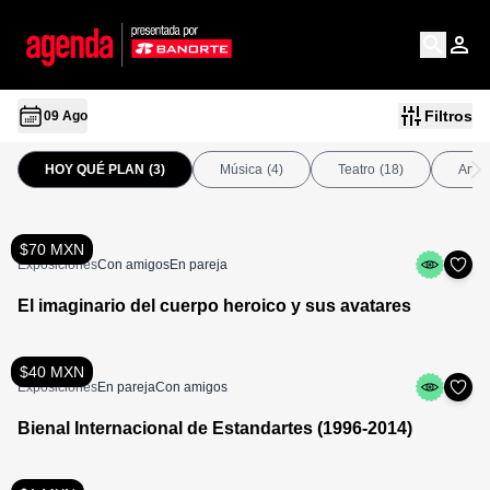
Filtros
09 Ago
HOY QUÉ PLAN
(3)
Música
(4)
Teatro
(18)
Arte
$70 MXN
Exposiciones
Con amigos
En pareja
El imaginario del cuerpo heroico y sus avatares
$40 MXN
Exposiciones
En pareja
Con amigos
Bienal Internacional de Estandartes (1996-2014)