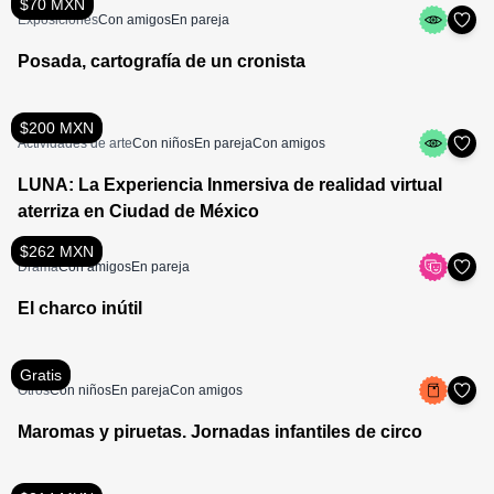
$70 MXN
Exposiciones
Con amigos
En pareja
Posada, cartografía de un cronista
$200 MXN
Actividades de arte
Con niños
En pareja
Con amigos
LUNA: La Experiencia Inmersiva de realidad virtual
aterriza en Ciudad de México
$262 MXN
Drama
Con amigos
En pareja
El charco inútil
Gratis
Otros
Con niños
En pareja
Con amigos
Maromas y piruetas. Jornadas infantiles de circo