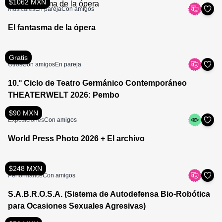
$1062 MXN
Musicales
En pareja
Con amigos
El fantasma de la ópera
Gratis
Otros
Con amigos
En pareja
10.° Ciclo de Teatro Germánico Contemporáneo
THEATERWELT 2026: Pembo
$90 MXN
Exposiciones
Con amigos
World Press Photo 2026 + El archivo
$248 MXN
Performance
Con amigos
S.A.B.R.O.S.A. (Sistema de Autodefensa Bio-Robótica
para Ocasiones Sexuales Agresivas)