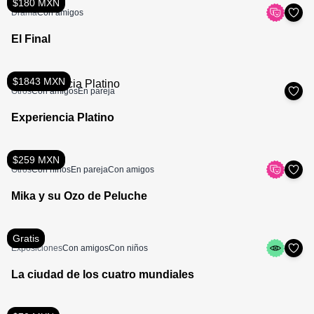
$180 MXN
Drama
Con amigos
El Final
$1843 MXN
Otros
Con amigos
En pareja
Experiencia Platino
$259 MXN
Otros
Con niños
En pareja
Con amigos
Mika y su Ozo de Peluche
Gratis
Exposiciones
Con amigos
Con niños
La ciudad de los cuatro mundiales