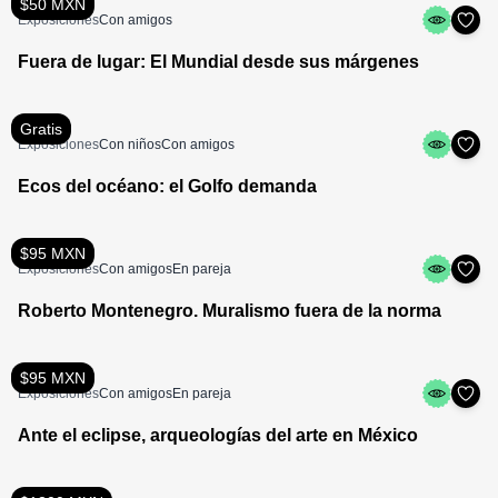
$50 MXN
Exposiciones
Con amigos
Fuera de lugar: El Mundial desde sus márgenes
Gratis
Exposiciones
Con niños
Con amigos
Ecos del océano: el Golfo demanda
$95 MXN
Exposiciones
Con amigos
En pareja
Roberto Montenegro. Muralismo fuera de la norma
$95 MXN
Exposiciones
Con amigos
En pareja
Ante el eclipse, arqueologías del arte en México