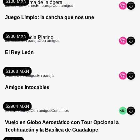
$100 MXN
Museos
Con niños
En pareja
Con amigos
Juego Limpio: la cancha que nos une
$930 MXN
Musicales
En pareja
Con amigos
El Rey León
$1368 MXN
Drama
Con amigos
En pareja
Amigos Intocables
$2904 MXN
Otros
En pareja
Con amigos
Con niños
Vuelo en Globo Aerostático con Tour Opcional a
Teotihuacán y la Basílica de Guadalupe