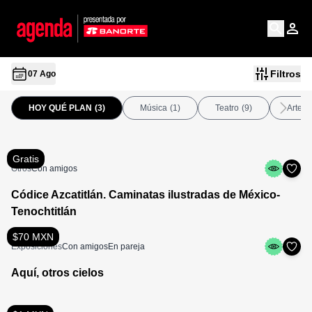
Filtros
07 Ago
HOY QUÉ PLAN
(3)
Música
(1)
Teatro
(9)
Arte
(
Gratis
Otros
Con amigos
Códice Azcatitlán. Caminatas ilustradas de México-
Tenochtitlán
$70 MXN
Exposiciones
Con amigos
En pareja
Aquí, otros cielos