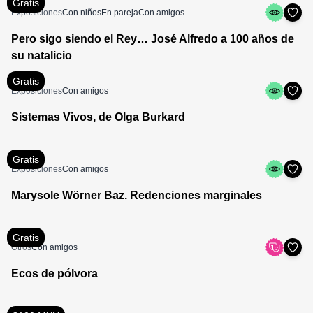
Gratis
Exposiciones
Con niños
En pareja
Con amigos
Pero sigo siendo el Rey… José Alfredo a 100 años de
su natalicio
Gratis
Exposiciones
Con amigos
Sistemas Vivos, de Olga Burkard
Gratis
Exposiciones
Con amigos
Marysole Wörner Baz. Redenciones marginales
Gratis
Otros
Con amigos
Ecos de pólvora