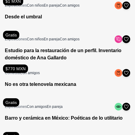
$1 MXN
Exposiciones
Con niños
En pareja
Con amigos
Desde el umbral
Gratis
Exposiciones
Con niños
En pareja
Con amigos
Estudio para la restauración de un perfil. Inventario
doméstico de Ana Gallardo
$770 MXN
Comedia
Con amigos
No es otra telenovela mexicana
Gratis
Exposiciones
Con amigos
En pareja
Barro y cerámica en México: Poéticas de lo utilitario