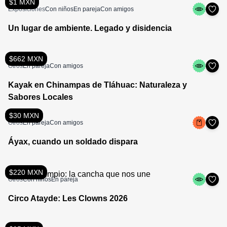
$1 MXN
Exposiciones
Con niños
En pareja
Con amigos
Un lugar de ambiente. Legado y disidencia
$662 MXN
Otros
En pareja
Con amigos
Kayak en Chinampas de Tláhuac: Naturaleza y
Sabores Locales
$30 MXN
Otros
En pareja
Con amigos
Áyax, cuando un soldado dispara
$220 MXN
Otros
Con niños
En pareja
Circo Atayde: Les Clowns 2026