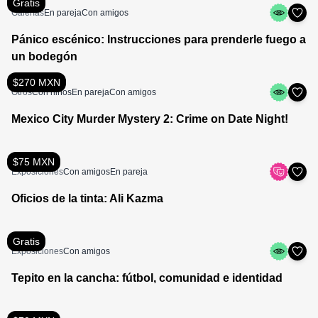
Gratis
Galerías
En pareja
Con amigos
Pánico escénico: Instrucciones para prenderle fuego a
un bodegón
$270 MXN
Otros
Con niños
En pareja
Con amigos
Mexico City Murder Mystery 2: Crime on Date Night!
$75 MXN
Exposiciones
Con amigos
En pareja
Oficios de la tinta: Ali Kazma
Gratis
Exposiciones
Con amigos
Tepito en la cancha: fútbol, comunidad e identidad