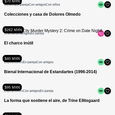
$70 MXN
Museos
En pareja
Con amigos
Con niños
Colecciones y casa de Dolores Olmedo
$262 MXN
Drama
Con amigos
En pareja
El charco inútil
$40 MXN
Exposiciones
En pareja
Con amigos
Bienal Internacional de Estandartes (1996-2014)
$95 MXN
Exposiciones
Con amigos
En pareja
La forma que sostiene el aire, de Trine Ellitsgaard