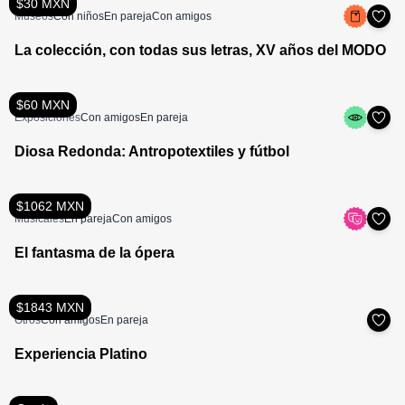
$30 MXN
Museos
Con niños
En pareja
Con amigos
La colección, con todas sus letras, XV años del MODO
$60 MXN
Exposiciones
Con amigos
En pareja
Diosa Redonda: Antropotextiles y fútbol
$1062 MXN
Musicales
En pareja
Con amigos
El fantasma de la ópera
$1843 MXN
Otros
Con amigos
En pareja
Experiencia Platino