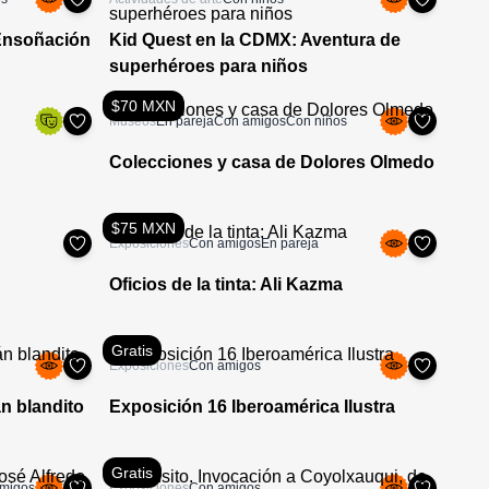
Ensoñación
Kid Quest en la CDMX: Aventura de
superhéroes para niños
$70 MXN
Museos
En pareja
Con amigos
Con niños
Colecciones y casa de Dolores Olmedo
$75 MXN
Exposiciones
Con amigos
En pareja
Oficios de la tinta: Ali Kazma
Gratis
Exposiciones
Con amigos
án blandito
Exposición 16 Iberoamérica Ilustra
Gratis
migos
Exposiciones
Con amigos