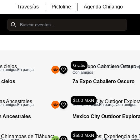
Travesías
Pictoline
Agenda Chilango
Gratis
Festivales Culturales
Con niños
En pare
on amigos
En pareja
Con amigos
 cielos
7a Expo Caballero Oscuro
$180 MXN
on amigos
En pareja
Otros
Con niños
En pareja
Con amigos
s Ancestrales
Mexico City Outdoor Explor
$550 MXN
Con amigos
Actividades de arte
En pareja
Con amig