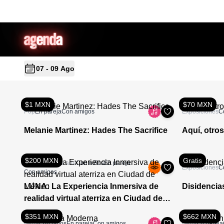
a
g
en
d
a
07 - 09 Ago
$1 MXN
$70 MXN
Pop
En pareja
Con amigos
Exposiciones
C
Melanie Martinez: Hades The Sacrifice
Aquí, otros
$200 MXN
Gratis
Actividades de arte
Con niños
En pareja
Exposiciones
C
Con amigos
LUNA: La Experiencia Inmersiva de
Disidencia
realidad virtual aterriza en Ciudad de
México
$351 MXN
$662 MXN
Otros
Con niños
En pareja
Con amigos
Otros
En pareja