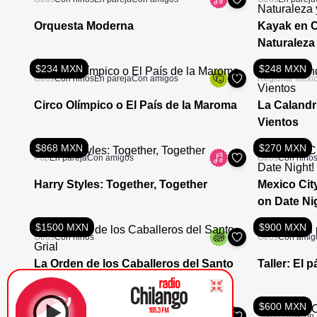
Orquesta Moderna
Kayak en 
Naturaleza
$234 MXN
$248 MXN
Otros
Con niños
En pareja
Con amigos
Regional Mexi
Circo Olímpico o El País de la Maroma
La Calandr
Vientos
$868 MXN
$270 MXN
Pop
En pareja
Con amigos
Otros
Con niño
Harry Styles: Together, Together
Mexico Cit
on Date Ni
$1500 MXN
$900 MXN
Otros
Con niños
Otros
Con amig
La Orden de los Caballeros del Santo
Taller: El p
Grial
Gratis
$600 MXN
Otros
Con amigos
Stand Ups
Con 