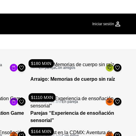
Iniciar sesión
$180 MXN
ja
Otros
En pareja
Con amigos
Arraigo: Memorias de cuerpo sin raíz
$1110 MXN
Actividades de arte
En pareja
ation Game
Parejas “Experiencia de ensoñación
sensorial”
$164 MXN
os
Actividades de arte
Con niños