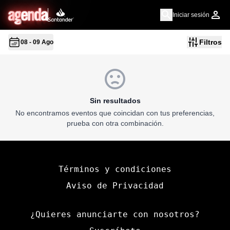
a
g
en
d
a
Iniciar sesión
Filtros
08 - 09 Ago
Sin resultados
No encontramos eventos que coincidan con tus preferencias,
prueba con otra combinación.
Términos y condiciones
Aviso de Privacidad
¿Quieres anunciarte con nosotros?