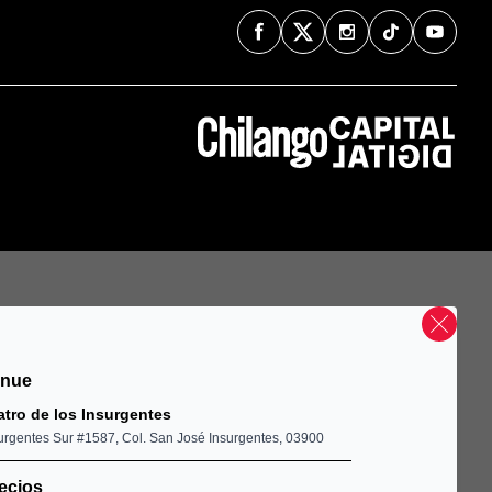
enue
atro de los Insurgentes
urgentes Sur #1587, Col. San José Insurgentes, 03900
ecios