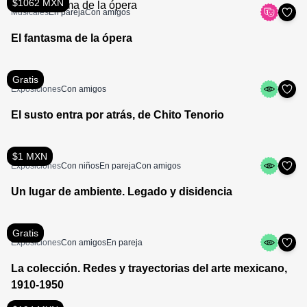
$1062 MXN
Musicales
En pareja
Con amigos
El fantasma de la ópera
Gratis
Exposiciones
Con amigos
El susto entra por atrás, de Chito Tenorio
$1 MXN
Exposiciones
Con niños
En pareja
Con amigos
Un lugar de ambiente. Legado y disidencia
Gratis
Exposiciones
Con amigos
En pareja
La colección. Redes y trayectorias del arte mexicano,
1910-1950