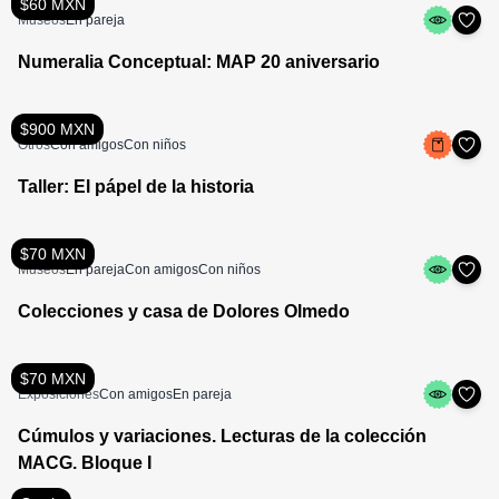
$60 MXN
Museos
En pareja
Numeralia Conceptual: MAP 20 aniversario
$900 MXN
Otros
Con amigos
Con niños
Taller: El pápel de la historia
$70 MXN
Museos
En pareja
Con amigos
Con niños
Colecciones y casa de Dolores Olmedo
$70 MXN
Exposiciones
Con amigos
En pareja
Cúmulos y variaciones. Lecturas de la colección
MACG. Bloque I