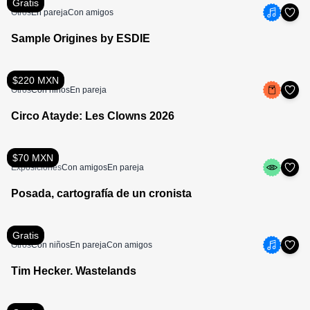
Gratis
Otros
En pareja
Con amigos
Sample Origines by ESDIE
$220 MXN
Otros
Con niños
En pareja
Circo Atayde: Les Clowns 2026
$70 MXN
Exposiciones
Con amigos
En pareja
Posada, cartografía de un cronista
Gratis
Otros
Con niños
En pareja
Con amigos
Tim Hecker. Wastelands