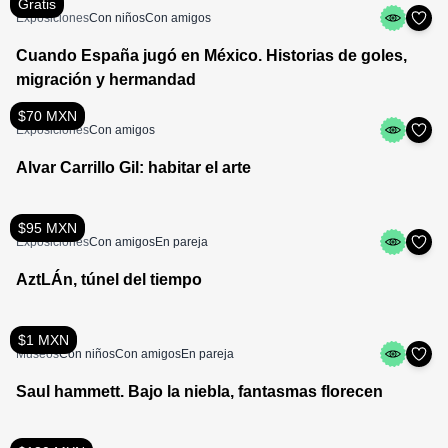
Gratis
Exposiciones
Con niños
Con amigos
Cuando España jugó en México. Historias de goles,
migración y hermandad
$70 MXN
Exposiciones
Con amigos
Alvar Carrillo Gil: habitar el arte
$95 MXN
Exposiciones
Con amigos
En pareja
AztLÁn, túnel del tiempo
$1 MXN
Museos
Con niños
Con amigos
En pareja
Saul hammett. Bajo la niebla, fantasmas florecen