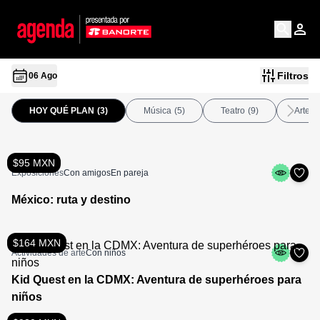
Filtros
06 Ago
HOY QUÉ PLAN
(3)
Música
(5)
Teatro
(9)
Arte
(
$95 MXN
Exposiciones
Con amigos
En pareja
México: ruta y destino
$164 MXN
Actividades de arte
Con niños
Kid Quest en la CDMX: Aventura de superhéroes para
niños