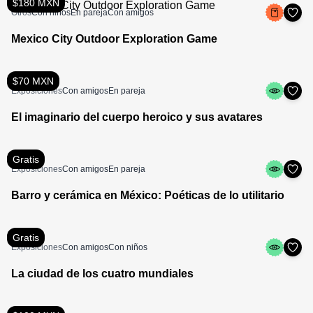
$180 MXN
Otros
Con niños
En pareja
Con amigos
Mexico City Outdoor Exploration Game
$70 MXN
Exposiciones
Con amigos
En pareja
El imaginario del cuerpo heroico y sus avatares
Gratis
Exposiciones
Con amigos
En pareja
Barro y cerámica en México: Poéticas de lo utilitario
Gratis
Exposiciones
Con amigos
Con niños
La ciudad de los cuatro mundiales