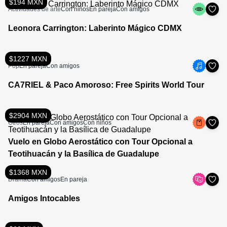
$194 MXN
Actividades de arte
Con niños
En pareja
Con amigos
Leonora Carrington: Laberinto Mágico CDMX
$1227 MXN
Pop
En pareja
Con amigos
CA7RIEL & Paco Amoroso: Free Spirits World Tour
$2904 MXN
Otros
En pareja
Con amigos
Con niños
Vuelo en Globo Aerostático con Tour Opcional a
Teotihuacán y la Basílica de Guadalupe
$1368 MXN
Drama
Con amigos
En pareja
Amigos Intocables