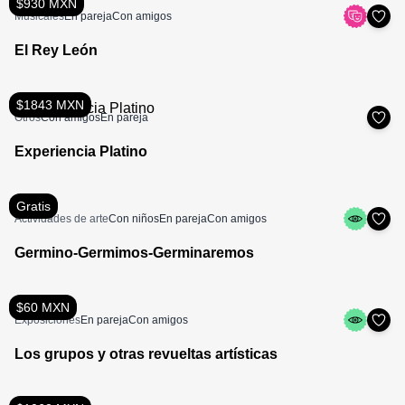
$930 MXN
Musicales
En pareja
Con amigos
El Rey León
$1843 MXN
Otros
Con amigos
En pareja
Experiencia Platino
Gratis
Actividades de arte
Con niños
En pareja
Con amigos
Germino-Germimos-Germinaremos
$60 MXN
Exposiciones
En pareja
Con amigos
Los grupos y otras revueltas artísticas