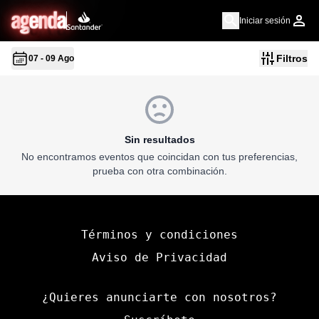
a
g
en
d
a
Iniciar sesión
Filtros
07 - 09 Ago
Sin resultados
No encontramos eventos que coincidan con tus preferencias,
prueba con otra combinación.
Términos y condiciones
Aviso de Privacidad
¿Quieres anunciarte con nosotros?