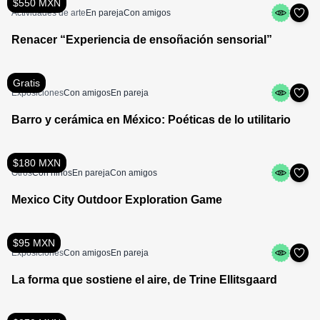
$550 MXN
Actividades de arte
En pareja
Con amigos
Renacer “Experiencia de ensoñación sensorial”
Gratis
Exposiciones
Con amigos
En pareja
Barro y cerámica en México: Poéticas de lo utilitario
$180 MXN
Otros
Con niños
En pareja
Con amigos
Mexico City Outdoor Exploration Game
$95 MXN
Exposiciones
Con amigos
En pareja
La forma que sostiene el aire, de Trine Ellitsgaard