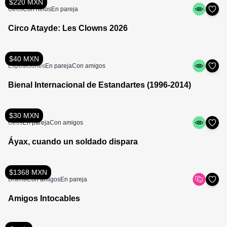
$220 MXN
Otros
Con niños
En pareja
Circo Atayde: Les Clowns 2026
$40 MXN
Exposiciones
En pareja
Con amigos
Bienal Internacional de Estandartes (1996-2014)
$30 MXN
Otros
En pareja
Con amigos
Áyax, cuando un soldado dispara
$1368 MXN
Drama
Con amigos
En pareja
Amigos Intocables