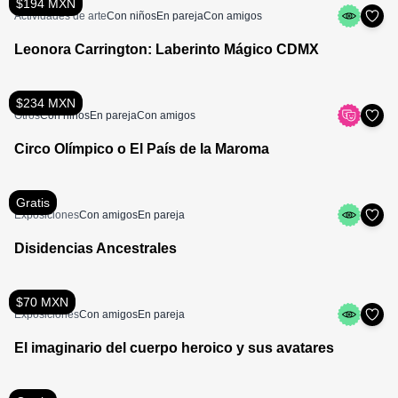
$194 MXN
Actividades de arte
Con niños
En pareja
Con amigos
Leonora Carrington: Laberinto Mágico CDMX
$234 MXN
Otros
Con niños
En pareja
Con amigos
Circo Olímpico o El País de la Maroma
Gratis
Exposiciones
Con amigos
En pareja
Disidencias Ancestrales
$70 MXN
Exposiciones
Con amigos
En pareja
El imaginario del cuerpo heroico y sus avatares