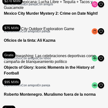
$270 MXN
Otros
Con niños
En pareja
Con amigos
Mexico City Murder Mystery 2: Crime on Date Night!
$75 MXN
Exposiciones
Con amigos
En pareja
Oficios de la tinta: Ali Kazma
Gratis
Exposiciones
Con amigos
Con niños
Objects of Glory: Iconic Moments in the History of
Football
$95 MXN
Exposiciones
Con amigos
En pareja
Roberto Montenegro. Muralismo fuera de la norma