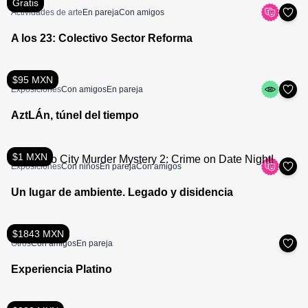
Gratis
Actividades de arte
En pareja
Con amigos
A los 23: Colectivo Sector Reforma
$95 MXN
Exposiciones
Con amigos
En pareja
AztLÁn, túnel del tiempo
$1 MXN
Exposiciones
Con niños
En pareja
Con amigos
Un lugar de ambiente. Legado y disidencia
$1843 MXN
Otros
Con amigos
En pareja
Experiencia Platino