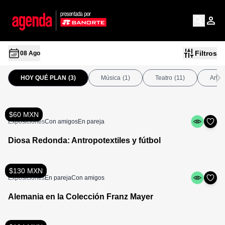
Filtros
08 Ago
HOY QUÉ PLAN
(3)
Música
(1)
Teatro
(11)
Arte
$60 MXN
Exposiciones
Con amigos
En pareja
Diosa Redonda: Antropotextiles y fútbol
$130 MXN
Exposiciones
En pareja
Con amigos
Alemania en la Colección Franz Mayer