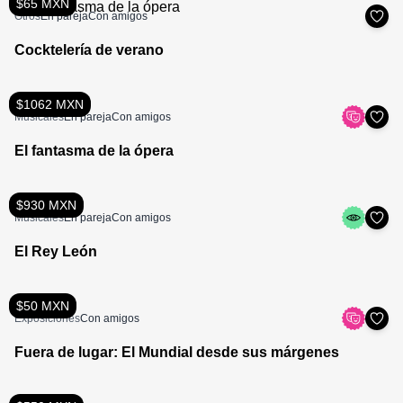
$65 MXN
Otros
En pareja
Con amigos
Cocktelería de verano
$1062 MXN
Musicales
En pareja
Con amigos
El fantasma de la ópera
$930 MXN
Musicales
En pareja
Con amigos
El Rey León
$50 MXN
Exposiciones
Con amigos
Fuera de lugar: El Mundial desde sus márgenes