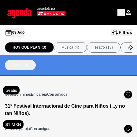
Filtros
09 Ago
HOY QUÉ PLAN
(3)
Música
(4)
Teatro
(18)
Arte
Otros
(2)
Gratis
Otros
Con niños
En pareja
Con amigos
31º Festival Internacional de Cine para Niños (...y no
tan Niños).
$1 MXN
Otros
En pareja
Con amigos