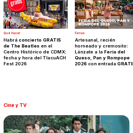
Qué hacer
Ferias
Habrá
concierto GRATIS
Artesanal, recién
de The Beatles
en el
horneado y cremosito:
Centro Histórico de CDMX:
Lánzate a la
Feria del
fecha y hora del TlacuACH
Queso, Pan y Rompope
Fest 2026
2026
con entrada
GRATI
Cine y TV